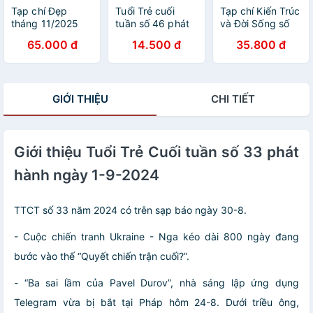
Tạp chí Đẹp
Tuổi Trẻ cuối
Tạp chí Kiến Trúc
tháng 11/2025
tuần số 46 phát
và Đời Sống số
(Số 302) - Bìa Hồ
hành ngày 30-
233 (Tháng 11-
65.000 đ
14.500 đ
35.800 đ
Ngọc Hà
11-2025
2025) _ Công
năng và Thẩm
mỹ
GIỚI THIỆU
CHI TIẾT
Giới thiệu Tuổi Trẻ Cuối tuần số 33 phát
hành ngày 1-9-2024
TTCT số 33 năm 2024 có trên sạp báo ngày 30-8.
- Cuộc chiến tranh Ukraine - Nga kéo dài 800 ngày đang
bước vào thế “Quyết chiến trận cuối?”.
- “Ba sai lầm của Pavel Durov”, nhà sáng lập ứng dụng
Telegram vừa bị bắt tại Pháp hôm 24-8. Dưới triều ông,