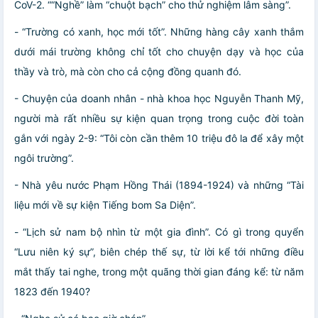
CoV-2. ““Nghề” làm “chuột bạch” cho thử nghiệm lâm sàng”.
- “Trường có xanh, học mới tốt”. Những hàng cây xanh thắm
dưới mái trường không chỉ tốt cho chuyện dạy và học của
thầy và trò, mà còn cho cả cộng đồng quanh đó.
- Chuyện của doanh nhân - nhà khoa học Nguyễn Thanh Mỹ,
người mà rất nhiều sự kiện quan trọng trong cuộc đời toàn
gắn với ngày 2-9: “Tôi còn cần thêm 10 triệu đô la để xây một
ngôi trường”.
- Nhà yêu nước Phạm Hồng Thái (1894-1924) và những “Tài
liệu mới về sự kiện Tiếng bom Sa Diện”.
- “Lịch sử nam bộ nhìn từ một gia đình”. Có gì trong quyển
“Lưu niên ký sự”, biên chép thế sự, từ lời kể tới những điều
mắt thấy tai nghe, trong một quãng thời gian đáng kể: từ năm
1823 đến 1940?