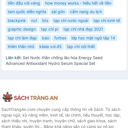
tiền đấu với vàng
how money works - hiểu hết về tiền
tam quốc diễn nghĩa
sài gòn
cẩm nang du lịch
blackpink
nct
bts
tạp chí nước ngoài
tạp chí kinh tế
graphic design
tạp chí pi
tạp chí nhà đẹp 2021
tạp chí làm đẹp
báo
forbes
lớp học mật ngữ tập 14
thiên thần nhỏ
kilala vol.45
tạp chí nội thất
Liên kết:
Set Nước thần chống lão hóa Energy Seed
Advanced Antioxidant Hydro Serum Special Set
SachTrangAn.com chuyên cung cấp thông tin về Sách. Từ sách
ngoại ngữ, kỹ năng mềm, kinh tế, tài chính, tiểu thuyết, học tập,
sách thiếu nhi, truyện tranh, truyện chữ, sách giao khoa, sách
tham khảo, luyện thi... Bằng khả năng sẵn có cùng sự nỗ lực