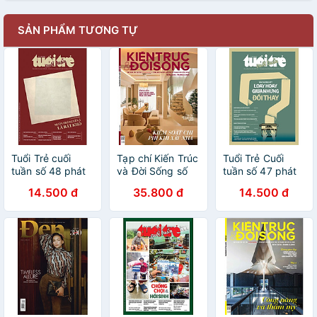
SẢN PHẨM TƯƠNG TỰ
Tuổi Trẻ cuối
Tạp chí Kiến Trúc
Tuổi Trẻ Cuối
tuần số 48 phát
và Đời Sống số
tuần số 47 phát
hành ngày 14-
234 (Tháng 12-
hành ngày 7-12-
14.500 đ
35.800 đ
14.500 đ
12-2025
2025)_ Kiểm soát
2025
chi phí khi xây
nhà