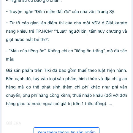
- “Nghe sử có bao giờ chán”.
- Truyện ngắn “Đêm miền đất đỏ” của nhà văn Trung Sỹ.
- Từ tố cáo gian lận điểm thi của cha một VĐV ở Giải karate
năng khiếu trẻ TP.HCM: ““Luật” người lớn, tấm huy chương và
giọt nước mắt bé thơ”.
- “Màu của tiếng ồn”. Không chỉ có “tiếng ồn trắng”, mà đủ sắc
màu
Giá sản phẩm trên Tiki đã bao gồm thuế theo luật hiện hành.
Bên cạnh đó, tuỳ vào loại sản phẩm, hình thức và địa chỉ giao
hàng mà có thể phát sinh thêm chi phí khác như phí vận
chuyển, phụ phí hàng cồng kềnh, thuế nhập khẩu (đối với đơn
hàng giao từ nước ngoài có giá trị trên 1 triệu đồng).....
Giá ERA
Xem thêm thông tin sản phẩm