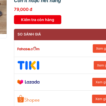
Còn ít hoặc hết hàng
79,000 đ
Kiểm tra còn hàng
SO SÁNH GIÁ
Xem g
Xem g
Xem g
Xem g