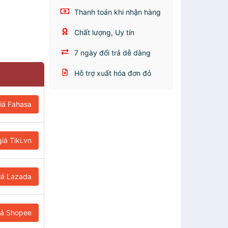
Thanh toán khi nhận hàng
Chất lượng, Uy tín
7 ngày đổi trả dễ dàng
Hỗ trợ xuất hóa đơn đỏ
iá Fahasa
iá Tiki.vn
iá Lazada
iá Shopee