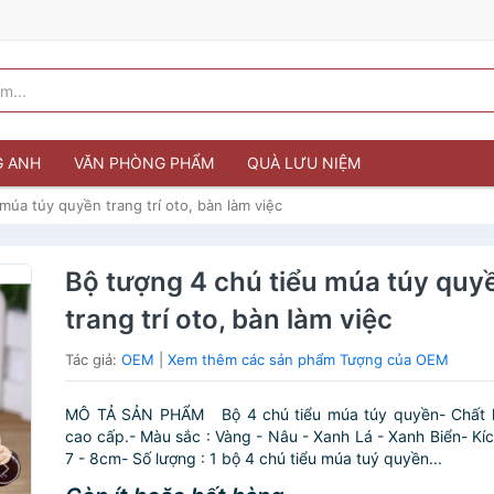
G ANH
VĂN PHÒNG PHẨM
QUÀ LƯU NIỆM
múa túy quyền trang trí oto, bàn làm việc
Bộ tượng 4 chú tiểu múa túy quy
trang trí oto, bàn làm việc
Tác giả:
OEM
|
Xem thêm các sản phẩm Tượng của OEM
MÔ TẢ SẢN PHẨM Bộ 4 chú tiểu múa túy quyền- Chất l
cao cấp.- Màu sắc : Vàng - Nâu - Xanh Lá - Xanh Biển- Kíc
7 - 8cm- Số lượng : 1 bộ 4 chú tiểu múa tuý quyền...