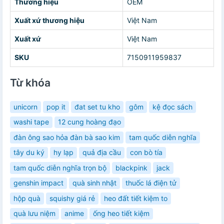
Thương hiệu
OEM
Xuất xứ thương hiệu
Việt Nam
Xuất xứ
Việt Nam
SKU
7150911959837
Từ khóa
unicorn
pop it
đat set tu kho
gôm
kệ đọc sách
washi tape
12 cung hoàng đạo
đàn ông sao hỏa đàn bà sao kim
tam quốc diễn nghĩa
tây du ký
hy lạp
quả địa cầu
con bò tía
tam quốc diễn nghĩa trọn bộ
blackpink
jack
genshin impact
quà sinh nhật
thuốc lá điện tử
hộp quà
squishy giá rẻ
heo đất tiết kiệm to
quà lưu niệm
anime
ống heo tiết kiệm