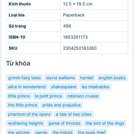
Kích thước
12.5 x 19.5 cm
Loại bìa
Paperback
Số trang
496
ISBN-10
1853261173
SKU
2304250183260
Từ khóa
grimm fairy tales
david walliams
hamlet
english books
alice in wonderland
shakespeare
les misérables
little prince
le petit prince
robinson crusoe
the little prince
pride and prejudice
phantom of the opera
a tale of two cities
wuthering heights
game of thrones
the lord of the rings
the witcher
narnia
the hobbit
the book thief