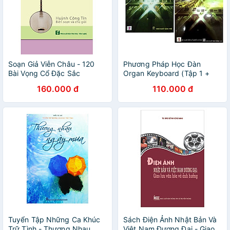
Soạn Giả Viễn Châu - 120
Phương Pháp Học Đàn
Bài Vọng Cổ Đặc Sắc
Organ Keyboard (Tập 1 +
Tập 2) - Lê Vũ, Quang Hiển
160.000 đ
110.000 đ
Tuyển Tập Những Ca Khúc
Sách Điện Ảnh Nhật Bản Và
Trữ Tình - Thương Nhau
Việt Nam Đương Đại - Giao