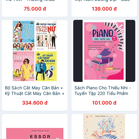
Ngày Mưa
Lưu Văn Hóa Và Ảnh Hưởng
75.000 đ
139.000 đ
Bộ Sách Cắt May Căn Bản +
Sách Piano Cho Thiếu Nhi -
Kỹ Thuật Cắt May Căn Bản +
Tuyển Tập 220 Tiểu Phẩm
Cắt May Thời Trang + Thiết
Nổi Tiếng - Phần 4
334.600 đ
101.000 đ
Kế Thực Hành Các Mẫu Y
Phục Nữ (Bộ 4 Cuốn)