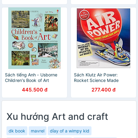
Sách tiếng Anh - Usborne
Sách Klutz Air Power:
Children's Book of Art
Rocket Science Made
Simple
445.500 đ
277.400 đ
Xu hướng Art and craft
dk book
mavrel
dỉay of a wimpy kid