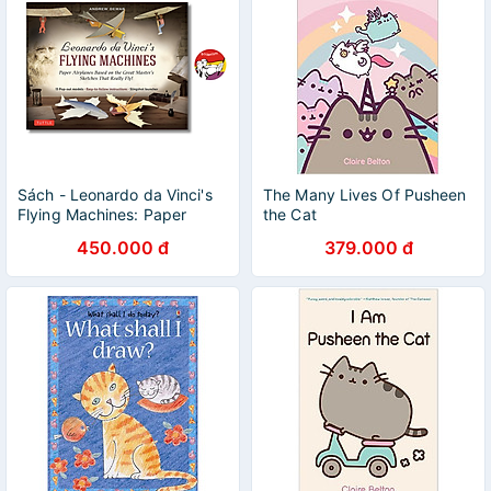
Sách - Leonardo da Vinci's
The Many Lives Of Pusheen
Flying Machines: Paper
the Cat
Airplanes Based on the
450.000 đ
379.000 đ
Great Master's Sketches