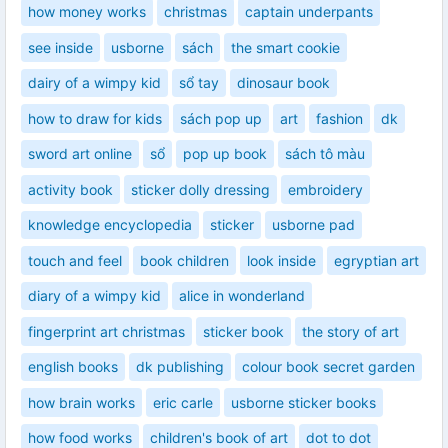
how money works
christmas
captain underpants
see inside
usborne
sách
the smart cookie
dairy of a wimpy kid
sổ tay
dinosaur book
how to draw for kids
sách pop up
art
fashion
dk
sword art online
sổ
pop up book
sách tô màu
activity book
sticker dolly dressing
embroidery
knowledge encyclopedia
sticker
usborne pad
touch and feel
book children
look inside
egryptian art
diary of a wimpy kid
alice in wonderland
fingerprint art christmas
sticker book
the story of art
english books
dk publishing
colour book secret garden
how brain works
eric carle
usborne sticker books
how food works
children's book of art
dot to dot