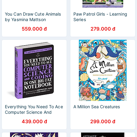
You Can Draw Cute Animals
Paw Patrol Girls - Learning
by Yasmina Mattson
Series
559.000 đ
279.000 đ
Everything You Need To Ace
A Million Sea Creatures
Computer Science And
Coding In One Big Fat
439.000 đ
299.000 đ
Notebook