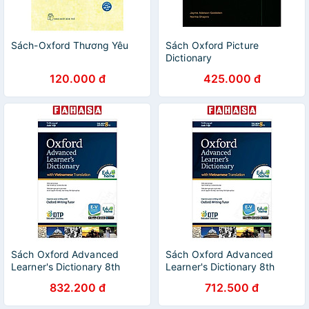
Sách-Oxford Thương Yêu
Sách Oxford Picture
Dictionary
English/Vietnamese 3 Ed.
120.000 đ
425.000 đ
Dictionary
Sách Oxford Advanced
Sách Oxford Advanced
Learner's Dictionary 8th
Learner's Dictionary 8th
Edition (With Vietnamese
Edition (With Vietnamese
832.200 đ
712.500 đ
Translation) and CD - ROM
Translation) and CD - ROM
(Hardback)
(Paperback)