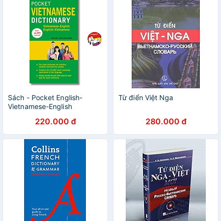
Sách - Pocket English-
Từ điển Việt Nga
Vietnamese-English
Dictionary | Từ điển Anh Việt
220.000 đ
280.000 đ
/ Việt Anh / Khổ nhỏ bỏ túi