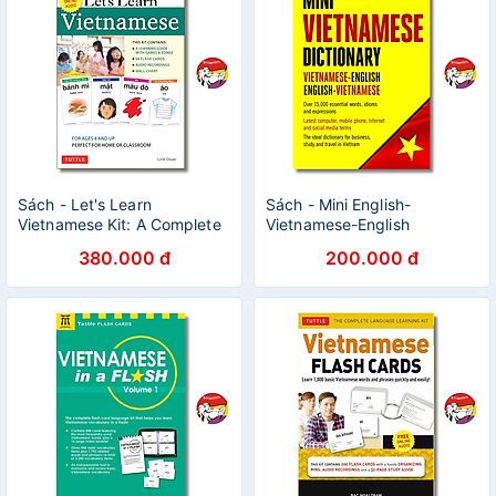
Sách - Let's Learn
Sách - Mini English-
Vietnamese Kit: A Complete
Vietnamese-English
Language Learning Kit for
Dictionary | Từ điển Anh Việt
380.000 đ
200.000 đ
Kids | Học Tiếng Việt
/ Việt Anh / Khổ nhỏ bỏ túi