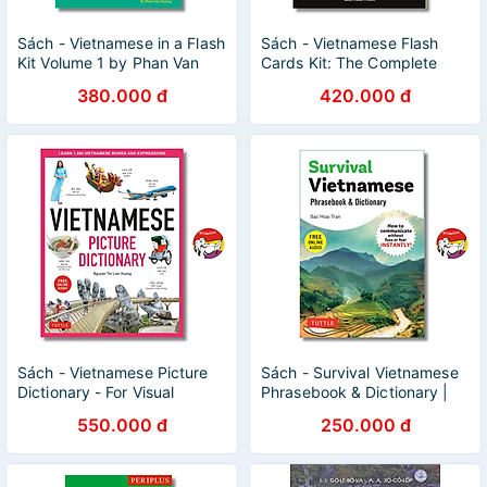
Sách - Vietnamese in a Flash
Sách - Vietnamese Flash
Kit Volume 1 by Phan Van
Cards Kit: The Complete
Giuong | Language / Học
Language Learning Kit | Thẻ
380.000 đ
420.000 đ
Tiếng Việt
học Tiếng Việt
Sách - Vietnamese Picture
Sách - Survival Vietnamese
Dictionary - For Visual
Phrasebook & Dictionary |
Learners of All Ages | Học
Từ điển Anh Việt / Khổ nhỏ
550.000 đ
250.000 đ
Tiếng Việt / Bìa cứng
bỏ túi / Nhập khẩu