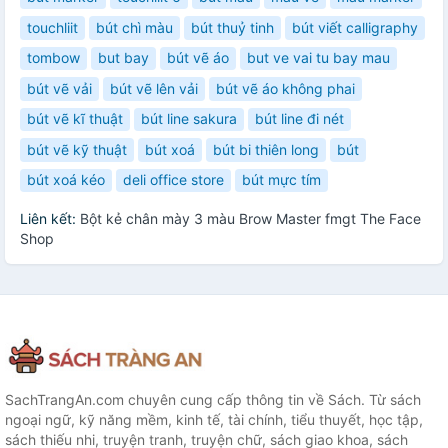
touchliit
bút chì màu
bút thuỷ tinh
bút viết calligraphy
tombow
but bay
bút vẽ áo
but ve vai tu bay mau
bút vẽ vải
bút vẽ lên vải
bút vẽ áo không phai
bút vẽ kĩ thuật
bút line sakura
bút line đi nét
bút vẽ kỹ thuật
bút xoá
bút bi thiên long
bút
bút xoá kéo
deli office store
bút mực tím
Liên kết:
Bột kẻ chân mày 3 màu Brow Master fmgt The Face
Shop
SachTrangAn.com chuyên cung cấp thông tin về Sách. Từ sách
ngoại ngữ, kỹ năng mềm, kinh tế, tài chính, tiểu thuyết, học tập,
sách thiếu nhi, truyện tranh, truyện chữ, sách giao khoa, sách