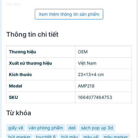
Giá RIA
Xem thêm thông tin sản phẩm
Thông tin chi tiết
Thương hiệu
OEM
Xuất xứ thương hiệu
Việt Nam
Kích thước
23x13x4 cm
Model
AMP218
SKU
1664077464753
Từ khóa
giấy vẽ
văn phòng phẩm
deli
sách pop up 3d
bút marker
touchliit 6
bút màu
màu vẽ
màu marker