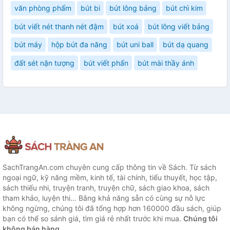
văn phòng phẩm
bút bi
bút lông bảng
bút chì kim
bút viết nét thanh nét đậm
bút xoá
bút lông viết bảng
bút máy
hộp bút đa năng
bút uni ball
bút dạ quang
đất sét nặn tượng
bút viết phấn
bút mài thầy ánh
SachTrangAn.com chuyên cung cấp thông tin về Sách. Từ sách
ngoại ngữ, kỹ năng mềm, kinh tế, tài chính, tiểu thuyết, học tập,
sách thiếu nhi, truyện tranh, truyện chữ, sách giao khoa, sách
tham khảo, luyện thi... Bằng khả năng sẵn có cùng sự nỗ lực
không ngừng, chúng tôi đã tổng hợp hơn 160000 đầu sách, giúp
bạn có thể so sánh giá, tìm giá rẻ nhất trước khi mua.
Chúng tôi
không bán hàng.