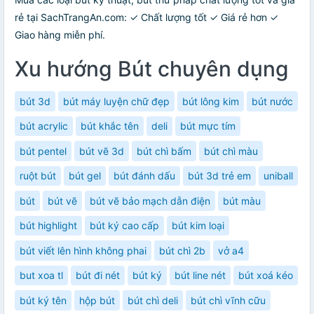
rẻ tại SachTrangAn.com: ✓ Chất lượng tốt ✓ Giá rẻ hơn ✓
Giao hàng miễn phí.
Xu hướng Bút chuyên dụng
bút 3d
bút máy luyện chữ đẹp
bút lông kim
bút nước
bút acrylic
bút khắc tên
deli
bút mực tím
bút pentel
bút vẽ 3d
bút chì bấm
bút chì màu
ruột bút
bút gel
bút đánh dấu
bút 3d trẻ em
uniball
bút
bút vẽ
bút vẽ bảo mạch dẫn điện
bút màu
bút highlight
bút ký cao cấp
bút kim loại
bút viết lên hình không phai
bút chì 2b
vở a4
but xoa tl
bút đi nét
bút ký
bút line nét
bút xoá kéo
bút ký tên
hộp bút
bút chì deli
bút chì vĩnh cữu