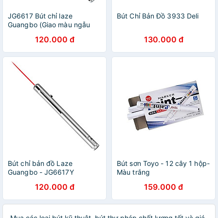
JG6617 Bút chỉ laze
Bút Chỉ Bản Đồ 3933 Deli
Guangbo (Giao màu ngẫu
nhiên)
120.000 đ
130.000 đ
Bút chỉ bản đồ Laze
Bút sơn Toyo - 12 cây 1 hộp-
Guangbo - JG6617Y
Màu trắng
120.000 đ
159.000 đ
Mua các loại bút kỹ thuật, bút thư pháp chất lượng tốt và giá