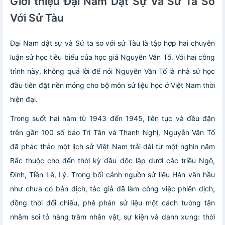
Giới thiệu Đại Nam Dật Sự Và Sử Ta So
Với Sử Tàu
Đại Nam dật sự và Sử ta so với sử Tàu là tập hợp hai chuyên
luận sử học tiêu biểu của học giả Nguyễn Văn Tố. Với hai công
trình này, không quá lời để nói Nguyễn Văn Tố là nhà sử học
đầu tiên đặt nền móng cho bộ môn sử liệu học ở Việt Nam thời
hiện đại.
Trong suốt hai năm từ 1943 đến 1945, liên tục và đều đặn
trên gần 100 số báo Tri Tân và Thanh Nghị, Nguyễn Văn Tố
đã phác thảo một lịch sử Việt Nam trải dài từ một nghìn năm
Bắc thuộc cho đến thời kỳ đầu độc lập dưới các triều Ngô,
Đinh, Tiền Lê, Lý. Trong bối cảnh nguồn sử liệu Hán văn hầu
như chưa có bản dịch, tác giả đã làm công việc phiên dịch,
đồng thời đối chiếu, phê phán sử liệu một cách tường tận
nhằm soi tỏ hàng trăm nhân vật, sự kiện và danh xưng: thời