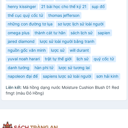
henry kissinger
21 bài học cho thế kỷ 21
sụp đổ
thế cục quỷ cốc tử
thomas jefferson
những con đường tơ lụa
sơ lược lịch sử loài người
omega plus
thành cát tư hãn
sách lịch sử
sapien
jared diamond
lược sử loài người bằng tranh
nguồn gốc văn minh
lược sử
will durant
yuval noah harari
trật tự thế giới
lịch sử
quỷ cốc tử
danh tướng
hàn phi tử
lược sử tương lai
napoleon đại đế
sapiens lược sử loài người
sơn hải kinh
Liên kết:
Má hồng dạng nước Moisture Cushion Blush 01 Red
fmgt (màu Đỏ Hồng)