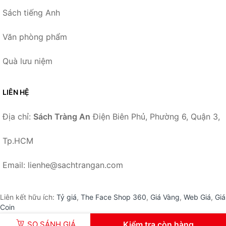
Sách tiếng Anh
Văn phòng phẩm
Quà lưu niệm
LIÊN HỆ
Địa chỉ:
Sách Tràng An
Điện Biên Phủ, Phường 6, Quận 3,
Tp.HCM
Email: lienhe@sachtrangan.com
Liên kết hữu ích:
Tỷ giá
,
The Face Shop 360
,
Giá Vàng
,
Web Giá
,
Giá
Coin
SO SÁNH GIÁ
Kiểm tra còn hàng