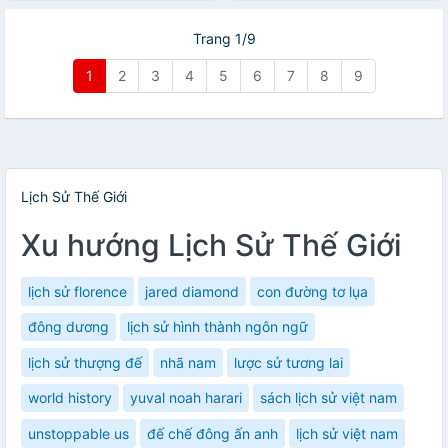
Trang 1/9
1
2
3
4
5
6
7
8
9
Lịch Sử Thế Giới
Xu hướng Lịch Sử Thế Giới
lịch sử florence
jared diamond
con đường tơ lụa
đông dương
lịch sử hình thành ngôn ngữ
lịch sử thượng đế
nhã nam
lược sử tương lai
world history
yuval noah harari
sách lịch sử việt nam
unstoppable us
đế chế đông ấn anh
lịch sử việt nam