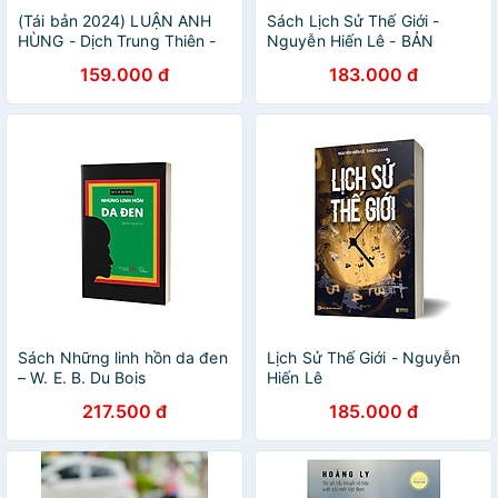
(Tái bản 2024) LUẬN ANH
Sách Lịch Sử Thế Giới -
HÙNG - Dịch Trung Thiên -
Nguyễn Hiến Lê - BẢN
Vũ Ngọc Quỳnh dịch -
QUYỀN
159.000 đ
183.000 đ
Quảng Văn - NXB Dân trí
Sách Những linh hồn da đen
Lịch Sử Thế Giới - Nguyễn
– W. E. B. Du Bois
Hiến Lê
217.500 đ
185.000 đ