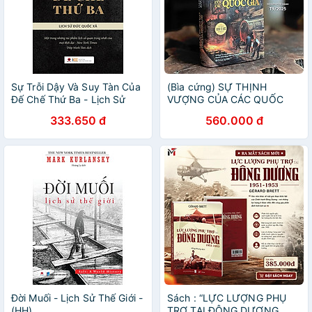
Sự Trỗi Dậy Và Suy Tàn Của
(Bìa cứng) SỰ THỊNH
Đế Chế Thứ Ba - Lịch Sử
VƯỢNG CỦA CÁC QUỐC
Đức Quốc Xã - Tái bản 2023
GIA – Adam Smith – Omega
333.650 đ
560.000 đ
Plus
Đời Muối - Lịch Sử Thế Giới -
Sách : “LỰC LƯỢNG PHỤ
(HH)
TRỢ TẠI ĐÔNG DƯƠNG