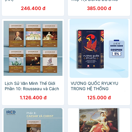
1951–1953”
246.400 đ
385.000 đ
Lịch Sử Văn Minh Thế Giới
VƯƠNG QUỐC RYUKYU
Phần 10: Rousseau và Cách
TRONG HỆ THỐNG
Mạng - Will Durant (bộ 6
THƯƠNG MẠI ĐÔNG Á THẾ
1.126.400 đ
125.000 đ
tập) - Sách IRED Books
KỶ XV - XIX