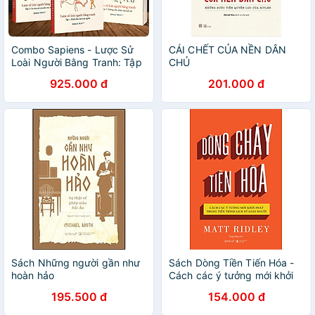
Combo Sapiens - Lược Sử
CÁI CHẾT CỦA NỀN DÂN
Loài Người Bằng Tranh: Tập
CHỦ
1: Các Trụ Cột Của Nền Văn
925.000 đ
201.000 đ
Minh + Tập 2: Khởi Đầu Của
Loài Người + Tập 3: Những
Chủ Nhân Của Lịch Sử
Sách Những người gần như
Sách Dòng Tiền Tiến Hóa -
hoàn hảo
Cách các ý tưởng mới khởi
phát trong tiến trình lịch sử
195.500 đ
154.000 đ
loài người