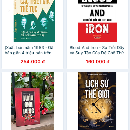
(Xuất bản năm 1953 - Đã
Blood And Iron - Sự Trỗi Dậy
bán gần 4 triệu bản trên
Và Suy Tàn Của Đế Chế Thứ
khắp thế giới) CÁC TRIẾT
Hai - Lịch Sử Đế Quốc Đức
254.000 đ
160.000 đ
GIA THẾ TỤC: Cuộc Đời,
(1871-1918) - BV
Thời Đại Và Tư Tưởng Của
Các Nhà Kinh Tế Vĩ Đại -
Robert L. Heilbroner -
Omega+