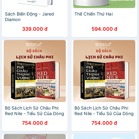
Sách Biến Động - Jared
Thế Chiến Thứ Hai
Diamon
339.000 đ
594.000 đ
Bộ Sách Lịch Sử Châu Phi:
Bộ Sách Lịch Sử Châu Phi:
Red Nile - Tiểu Sử Của Dòng
Red Nile - Tiểu Sử Của Dòng
Sông Vĩ Đại Nhất Thế Giới +
Sông Vĩ Đại Nhất Thế Giới +
754.000 đ
754.000 đ
Phi Châu Thịnh Vượng - Lịch
Phi Châu Thịnh Vượng - Lịch
Sử 5000 Năm Của Sự Giàu
Sử 5000 Năm Của Sự Giàu
Có, Tham Vọng Và Nỗ Lực
Có, Tham Vọng Và Nỗ Lực