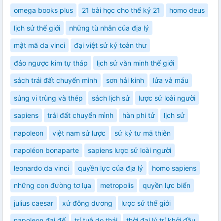
omega books plus
21 bài học cho thế kỷ 21
homo deus
lịch sử thế giới
những tù nhân của địa lý
mật mã da vinci
đại việt sử ký toàn thư
đảo ngược kim tự tháp
lịch sử văn minh thế giới
sách trái đất chuyển mình
sơn hải kinh
lửa và máu
súng vi trùng và thép
sách lịch sử
lược sử loài người
sapiens
trái đất chuyển mình
hàn phi tử
lịch sử
napoleon
việt nam sử lược
sử ký tư mã thiên
napoléon bonaparte
sapiens lược sử loài người
leonardo da vinci
quyền lực của địa lý
homo sapiens
những con đường tơ lụa
metropolis
quyền lực biển
julius caesar
xứ đông dương
lược sử thế giới
napoleon đại đế
trí tuệ do thái
thời đại lý trí khởi đầu