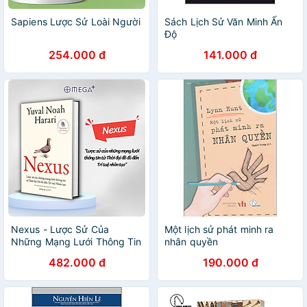
Sapiens Lược Sử Loài Người
Sách Lịch Sử Văn Minh Ấn
Độ
254.000 đ
141.000 đ
Nexus - Lược Sử Của
Một lịch sử phát minh ra
Những Mạng Lưới Thông Tin
nhân quyền
Từ Thời Đại Đồ Đá Đến Trí
482.000 đ
190.000 đ
Tuệ Nhân Tạo (Yuval Noah
Harari)