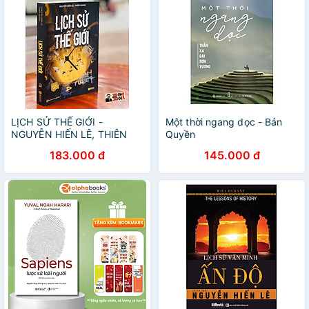
LỊCH SỬ THẾ GIỚI -
Một thời ngang dọc - Bản
NGUYỄN HIẾN LÊ, THIÊN
Quyền
GIANG -
183.000 đ
145.000 đ