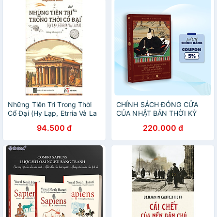
Những Tiên Tri Trong Thời
CHÍNH SÁCH ĐÓNG CỬA
Cổ Đại (Hy Lạp, Etrria Và La
CỦA NHẬT BẢN THỜI KỲ
Mã)
TOKUGAWA - NGUYÊN
94.500 đ
220.000 đ
NHÂN VÀ HỆ QUẢ