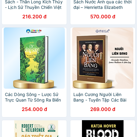
Sách - Thần Long Kích Thủy
Sách Nước Anh qua các thời
- Lịch Sử Thuyền Chiến Việt
đại – Henrietta Elizabeth
Nam
Marshall
216.200 đ
570.000 đ
Các Dòng Sông – Lược Sử
Luận Cương Người Liên
Trực Quan Từ Sông Ra Biển
Bang - Tuyển Tập Các Bài
Luận Bênh Vực Bản Hiến
254.000 đ
269.000 đ
Pháp Mới Dành Cho Liên
Minh Các Tiểu Bang Hoa Kỳ
- Omega Plus