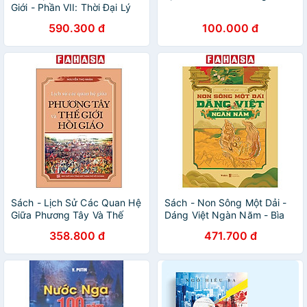
Giới - Phần VII: Thời Đại Lý
Trí Khởi Đầu (Bộ 3 cuốn)
590.300 đ
100.000 đ
Sách - Lịch Sử Các Quan Hệ
Sách - Non Sông Một Dải -
Giữa Phương Tây Và Thế
Dáng Việt Ngàn Năm - Bìa
Giới Hồi Giáo
Cứng
358.800 đ
471.700 đ