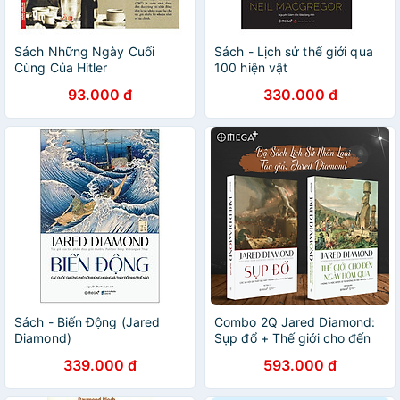
Sách Những Ngày Cuối
Sách - Lịch sử thế giới qua
Cùng Của Hitler
100 hiện vật
93.000 đ
330.000 đ
Sách - Biến Động (Jared
Combo 2Q Jared Diamond:
Diamond)
Sụp đổ + Thế giới cho đến
ngày hôm qua / Sách Lịch
339.000 đ
593.000 đ
sử kinh tế văn hóa nhân loại