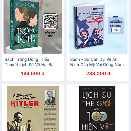
(Tặng Kèm Boxset)
Sách Trống Đồng: Tiểu
Sách - Sự Can Dự Về An
Thuyết Lịch Sử Về Hai Bà
Ninh Của Mỹ Với Đông Nam
Trưng - Alphabooks - Bản
Á Dưới Thời Chính Quyền Bill
199.000 đ
233.000 đ
Quyền
Clinton Và George W.Bush