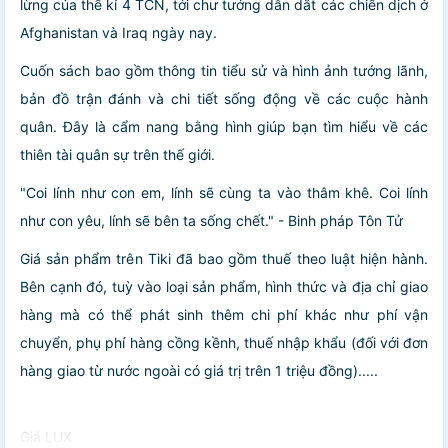
lừng của thế kỉ 4 TCN, tới chư tướng dẫn dắt các chiến dịch ở
Afghanistan và Iraq ngày nay.
Cuốn sách bao gồm thông tin tiểu sử và hình ảnh tướng lãnh,
bản đồ trận đánh và chi tiết sống động về các cuộc hành
quân. Đây là cẩm nang bằng hình giúp bạn tìm hiểu về các
thiên tài quân sự trên thế giới.
"Coi lính như con em, lính sẽ cùng ta vào thâm khê. Coi lính
như con yêu, lính sẽ bên ta sống chết." - Binh pháp Tôn Tử
Giá sản phẩm trên Tiki đã bao gồm thuế theo luật hiện hành.
Bên cạnh đó, tuỳ vào loại sản phẩm, hình thức và địa chỉ giao
hàng mà có thể phát sinh thêm chi phí khác như phí vận
chuyển, phụ phí hàng cồng kềnh, thuế nhập khẩu (đối với đơn
hàng giao từ nước ngoài có giá trị trên 1 triệu đồng).....
Giá LUX