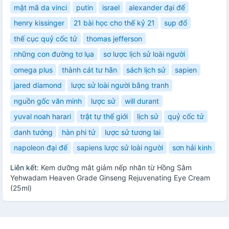
mật mã da vinci
putin
israel
alexander đại đế
henry kissinger
21 bài học cho thế kỷ 21
sụp đổ
thế cục quỷ cốc tử
thomas jefferson
những con đường tơ lụa
sơ lược lịch sử loài người
omega plus
thành cát tư hãn
sách lịch sử
sapien
jared diamond
lược sử loài người bằng tranh
nguồn gốc văn minh
lược sử
will durant
yuval noah harari
trật tự thế giới
lịch sử
quỷ cốc tử
danh tướng
hàn phi tử
lược sử tương lai
napoleon đại đế
sapiens lược sử loài người
sơn hải kinh
Liên kết:
Kem dưỡng mắt giảm nếp nhăn từ Hồng Sâm
Yehwadam Heaven Grade Ginseng Rejuvenating Eye Cream
(25ml)