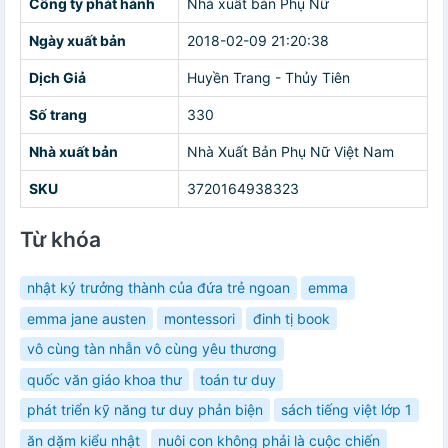
Công ty phát hành
Nhà xuất bản Phụ Nữ
Ngày xuất bản
2018-02-09 21:20:38
Dịch Giả
Huyền Trang - Thủy Tiên
Số trang
330
Nhà xuất bản
Nhà Xuất Bản Phụ Nữ Việt Nam
SKU
3720164938323
Từ khóa
nhật ký trưởng thành của đứa trẻ ngoan
emma
emma jane austen
montessori
đinh tị book
vô cùng tàn nhẫn vô cùng yêu thương
quốc văn giáo khoa thư
toán tư duy
phát triển kỹ năng tư duy phản biện
sách tiếng việt lớp 1
ăn dặm kiểu nhật
nuôi con không phải là cuộc chiến