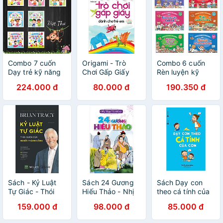
Combo 7 cuốn
Origami - Trò
Combo 6 cuốn
Dạy trẻ kỹ năng
Chơi Gấp Giấy
Rèn luyện kỹ
an toàn + Phát
Dành Cho Trẻ Em
năng sống cho
224.000 đ
80.000 đ
190.350 đ
triển IQ bồi
- Tập 2
trẻ - Em học
dưỡng tư duy
quản lý tài chính
(VT)
+ Bookmark
Sách - Kỷ Luật
Sách 24 Gương
Sách Dạy con
Tự Giác - Thói
Hiếu Thảo - Nhị
theo cá tính của
Quen Của Người
Thập Tứ Hiếu
con
159.000 đ
98.000 đ
85.000 đ
Thành Công
Toàn Tập