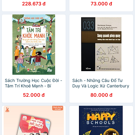
228.673 đ
73.000 đ
Hành Cho Cha Mẹ Hiện Đại -
Tuổi Từ 8 Đến 12
Sách Trường Học Cuộc Đời -
Sách - Những Câu Đố Tư
Tâm Trí Khoẻ Mạnh - Bí
Duy Và Logic Xứ Canterbury
Quyết Cân Bằng Cảm Xúc
52.000 đ
80.000 đ
Dành Cho Thiếu Niên