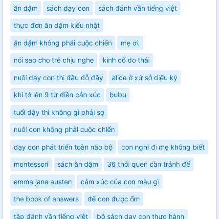
ăn dặm
sách dạy con
sách đánh vần tiếng việt
thực đơn ăn dặm kiểu nhật
ăn dặm không phải cuộc chiến
mẹ ơi.
nói sao cho trẻ chịu nghe
kinh cổ do thái
nuôi dạy con thi đâu đỗ đấy
alice ở xứ sở diệu kỳ
khi tớ lên 9 từ điền cản xúc
bubu
tuổi dậy thì không gì phải sợ
nuôi con không phải cuộc chiến
dạy con phát triển toàn não bộ
con nghĩ đi mẹ không biết
montessori
sách ăn dặm
36 thói quen cần tránh để
emma jane austen
cảm xúc của con màu gì
the book of answers
để con được ốm
tập đánh vần tiếng việt
bộ sách dạy con thực hành