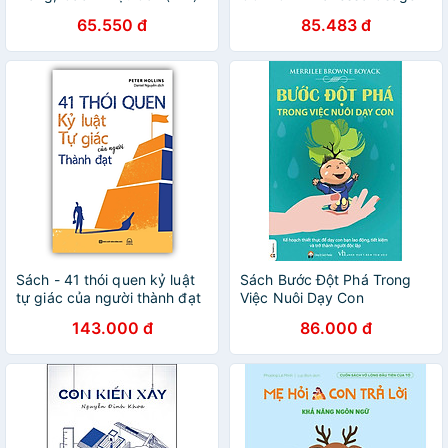
Hải Phong dịch – NXB Phụ
65.550 đ
85.483 đ
nữ – Minh Long Book
Sách - 41 thói quen kỷ luật
Sách Bước Đột Phá Trong
tự giác của người thành đạt
Việc Nuôi Dạy Con
(MC)
143.000 đ
86.000 đ