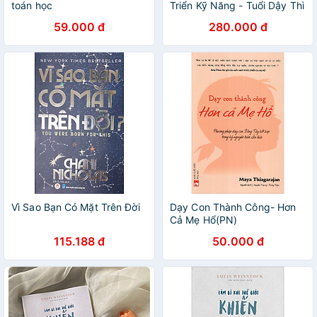
toán học
Triển Kỹ Năng - Tuổi Dậy Thì
- ĐT
59.000 đ
280.000 đ
Vì Sao Bạn Có Mặt Trên Đời
Dạy Con Thành Công- Hơn
Cả Mẹ Hổ(PN)
115.188 đ
50.000 đ