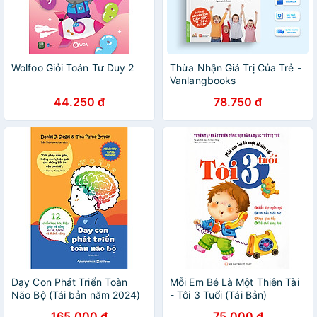
Wolfoo Giỏi Toán Tư Duy 2
Thừa Nhận Giá Trị Của Trẻ -
Vanlangbooks
44.250 đ
78.750 đ
Dạy Con Phát Triển Toàn
Mỗi Em Bé Là Một Thiên Tài
Não Bộ (Tái bản năm 2024)
- Tôi 3 Tuổi (Tái Bản)
165.000 đ
75.000 đ