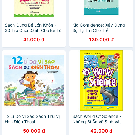
Sách Cùng Bé Lớn Khôn -
Kid Confidence: Xây Dựng
30 Trò Chơi Dành Cho Bé Từ
Sự Tự Tin Cho Trẻ
24 Đến 36 Tháng Tuổi
41.000 đ
130.000 đ
12 Lí Do Vì Sao Sách Thú Vị
Sách World Of Science -
Hơn Điện Thoại
Những Bí Ẩn Về Sinh Vật
Thủy Sinh
50.000 đ
42.000 đ