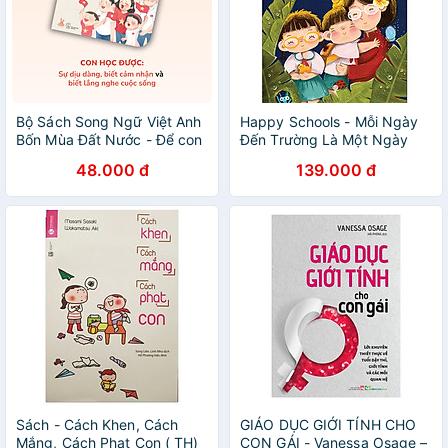
Bộ Sách Song Ngữ Việt Anh
Happy Schools - Mỗi Ngày
Bốn Mùa Đất Nước - Để con
Đến Trường Là Một Ngày
trở thành em bé luôn yêu và
Vui
48.000 đ
139.000 đ
tự hào về quê hương, đất
nước
Sách - Cách Khen, Cách
GIÁO DỤC GIỚI TÍNH CHO
Mắng, Cách Phạt Con ( TH)
CON GÁI - Vanessa Osage –