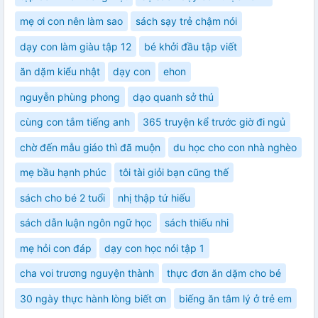
mẹ ơi con nên làm sao
sách sạy trẻ chậm nói
dạy con làm giàu tập 12
bé khởi đầu tập viết
ăn dặm kiểu nhật
dạy con
ehon
nguyễn phùng phong
dạo quanh sở thú
cùng con tắm tiếng anh
365 truyện kể trước giờ đi ngủ
chờ đến mẫu giáo thì đã muộn
du học cho con nhà nghèo
mẹ bầu hạnh phúc
tôi tài giỏi bạn cũng thế
sách cho bé 2 tuổi
nhị thập tứ hiếu
sách dẫn luận ngôn ngữ học
sách thiếu nhi
mẹ hỏi con đáp
dạy con học nói tập 1
cha voi trương nguyện thành
thực đơn ăn dặm cho bé
30 ngày thực hành lòng biết ơn
biếng ăn tâm lý ở trẻ em