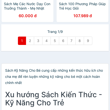
Sách Mẹ Các Nước Dạy Con
Sách 100 Phương Pháp Giúp
Trưởng Thành - Mẹ Nhật
Trẻ Học Giỏi
Dạy Con Trách Nhiệm (Tái
60.000 đ
107.989 đ
Bản 2018)
Trang 1/9
1
2
3
4
5
6
7
8
9
Sách Kỹ Năng Cho Bé cung cấp những kến thức hữu ích cho
cha mẹ để rèn luyện những kỹ năng cho bé một cách hoàn
chỉnh nhất
Xu hướng Sách Kiến Thức -
Kỹ Năng Cho Trẻ