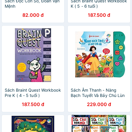
Sách Đọc Con Số, Đoán Vận
Sách Braint Quest WorkBook
Mệnh
K ( 5 - 6 tuổi )
82.000 đ
187.500 đ
Sách Braint Quest Workbook
Sách Âm Thanh - Nàng
Pre K ( 4 - 5 tuổi )
Bạch Tuyết Và Bảy Chú Lùn
187.500 đ
229.000 đ