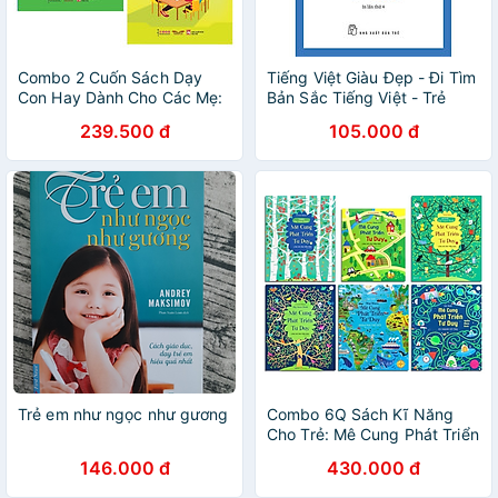
Combo 2 Cuốn Sách Dạy
Tiếng Việt Giàu Đẹp - Đi Tìm
Con Hay Dành Cho Các Mẹ:
Bản Sắc Tiếng Việt - Trẻ
Kỷ Luật Tích Cực + Kỷ Luật
239.500 đ
105.000 đ
Tích Cực Trong Lớp Học /
Sách Kiến Thức - Kỹ Năng
Cho Trẻ (Tặng Poster An
Toàn Cho Con Yêu)
Trẻ em như ngọc như gương
Combo 6Q Sách Kĩ Năng
Cho Trẻ: Mê Cung Phát Triển
Tư Duy
146.000 đ
430.000 đ