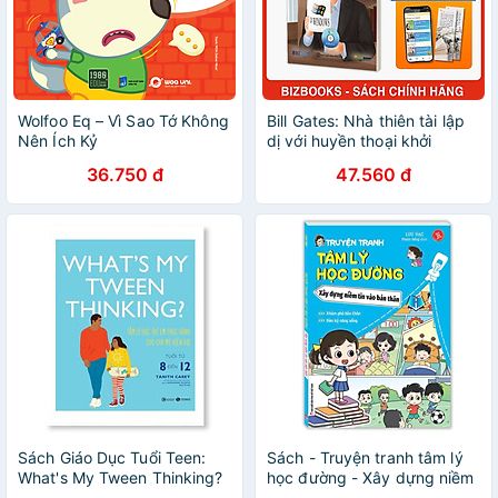
Wolfoo Eq – Vì Sao Tớ Không
Bill Gates: Nhà thiên tài lập
Nên Ích Kỷ
dị với huyền thoại khởi
nghiệp Microsoft - Bộ sách
36.750 đ
47.560 đ
ươm mầm tỷ phú nhí
Bizbooks
Sách Giáo Dục Tuổi Teen:
Sách - Truyện tranh tâm lý
What's My Tween Thinking?
học đường - Xây dựng niềm
- Tâm Lý Học Trẻ Em Thực
tin vào bản thân