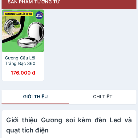
SẢN PHẨM TƯƠNG TỰ
Gương Cầu Lồi
Tráng Bạc 360
Độ: Giải Pháp
176.000 đ
Hiệu Quả để Xóa
Bỏ Điểm Mù Trên
Đường Đi
GIỚI THIỆU
CHI TIẾT
Giới thiệu Gương soi kèm đèn Led và
quạt tích điện