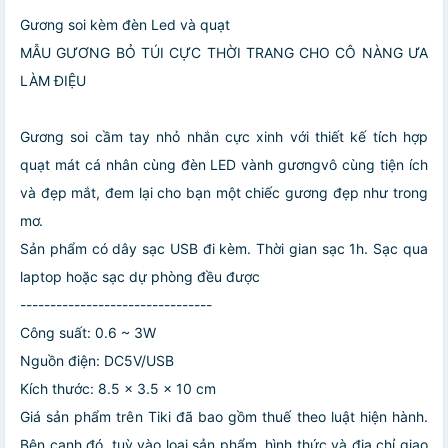
Gương soi kèm đèn Led và quạt
MẪU GƯƠNG BỎ TÚI CỰC THỜI TRANG CHO CÔ NÀNG ƯA
LÀM ĐIỆU
Gương soi cầm tay nhỏ nhắn cực xinh với thiết kế tích hợp
quạt mát cá nhân cùng đèn LED vành gươngvô cùng tiện ích
và đẹp mắt, đem lại cho bạn một chiếc gương đẹp như trong
mơ.
Sản phẩm có dây sạc USB đi kèm. Thời gian sạc 1h. Sạc qua
laptop hoặc sạc dự phòng đều được
--------------------------------
Công suất: 0.6 ~ 3W
Nguồn điện: DC5V/USB
Kích thước: 8.5 x 3.5 x 10 cm
Giá sản phẩm trên Tiki đã bao gồm thuế theo luật hiện hành.
Bên cạnh đó, tuỳ vào loại sản phẩm, hình thức và địa chỉ giao