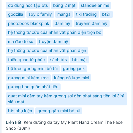
đồ dùng học tập bts
bảng 2 mặt
standee anime
godzilla
spy x family
manga
tiki trading
bt21
photobook blackpink
đam mỹ
truyênn đam mỹ
hệ thống tự cứu của nhân vật phản diện trọn bộ
ma đạo tổ sư
truyện đam mỹ
hệ thống tự cứu của nhân vật phản diện
thiên quan tứ phúc
sách bts
bts mặt
bộ lược gương mini bỏ túi
gương jack
gương mini kèm lược
kiếng có lược mini
gương bác quân nhất tiêu
quạt mini cầm tay kèm gương soi đèn phát sáng tiện lợi 3in1
siêu mát
bts phụ kiện
gương gấp mini bỏ túi
Liên kết:
Kem dưỡng da tay My Plant Hand Cream The Face
Shop (30ml)