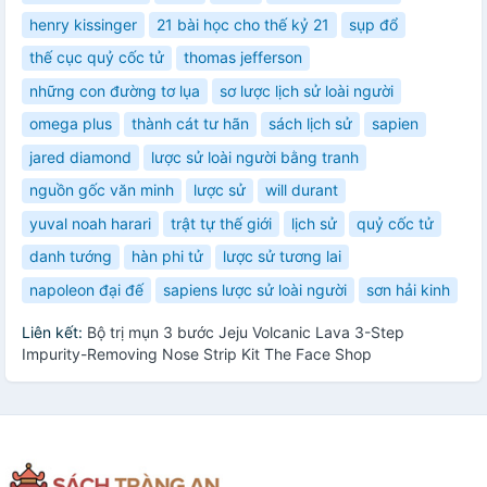
henry kissinger
21 bài học cho thế kỷ 21
sụp đổ
thế cục quỷ cốc tử
thomas jefferson
những con đường tơ lụa
sơ lược lịch sử loài người
omega plus
thành cát tư hãn
sách lịch sử
sapien
jared diamond
lược sử loài người bằng tranh
nguồn gốc văn minh
lược sử
will durant
yuval noah harari
trật tự thế giới
lịch sử
quỷ cốc tử
danh tướng
hàn phi tử
lược sử tương lai
napoleon đại đế
sapiens lược sử loài người
sơn hải kinh
Liên kết:
Bộ trị mụn 3 bước Jeju Volcanic Lava 3-Step
Impurity-Removing Nose Strip Kit The Face Shop