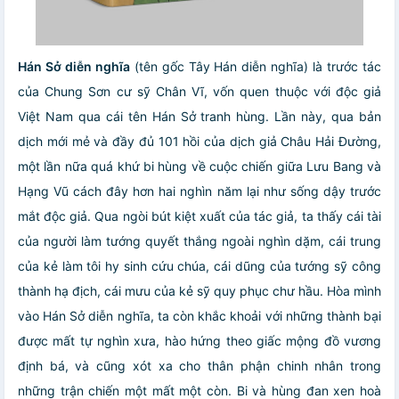
Hán Sở diễn nghĩa
(tên gốc Tây Hán diễn nghĩa) là trước tác
của Chung Sơn cư sỹ Chân Vĩ, vốn quen thuộc với độc giả
Việt Nam qua cái tên Hán Sở tranh hùng. Lần này, qua bản
dịch mới mẻ và đầy đủ 101 hồi của dịch giả Châu Hải Đường,
một lần nữa quá khứ bi hùng về cuộc chiến giữa Lưu Bang và
Hạng Vũ cách đây hơn hai nghìn năm lại như sống dậy trước
mắt độc giả. Qua ngòi bút kiệt xuất của tác giả, ta thấy cái tài
của người làm tướng quyết thắng ngoài nghìn dặm, cái trung
của kẻ làm tôi hy sinh cứu chúa, cái dũng của tướng sỹ công
thành hạ địch, cái mưu của kẻ sỹ quy phục chư hầu. Hòa mình
vào Hán Sở diễn nghĩa, ta còn khắc khoải với những thành bại
được mất tự nghìn xưa, hào hứng theo giấc mộng đồ vương
định bá, và cũng xót xa cho thân phận chinh nhân trong
những trận chiến một mất một còn. Bi và hùng đan xen hoà