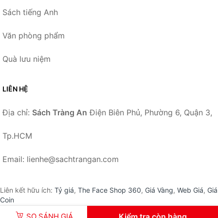
Sách tiếng Anh
Văn phòng phẩm
Quà lưu niệm
LIÊN HỆ
Địa chỉ:
Sách Tràng An
Điện Biên Phủ, Phường 6, Quận 3,
Tp.HCM
Email: lienhe@sachtrangan.com
Liên kết hữu ích:
Tỷ giá
,
The Face Shop 360
,
Giá Vàng
,
Web Giá
,
Giá
Coin
SO SÁNH GIÁ
Kiểm tra còn hàng