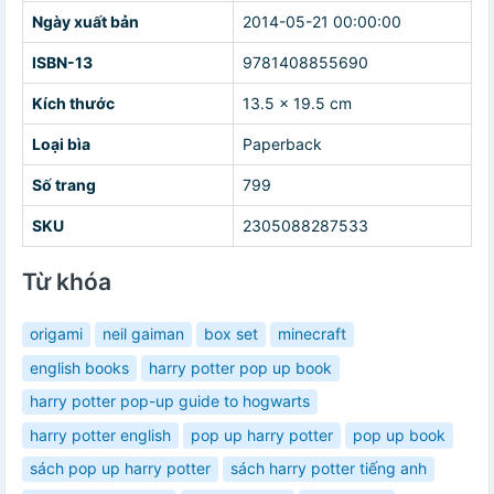
Ngày xuất bản
2014-05-21 00:00:00
ISBN-13
9781408855690
Kích thước
13.5 x 19.5 cm
Loại bìa
Paperback
Số trang
799
SKU
2305088287533
Từ khóa
origami
neil gaiman
box set
minecraft
english books
harry potter pop up book
harry potter pop-up guide to hogwarts
harry potter english
pop up harry potter
pop up book
sách pop up harry potter
sách harry potter tiếng anh