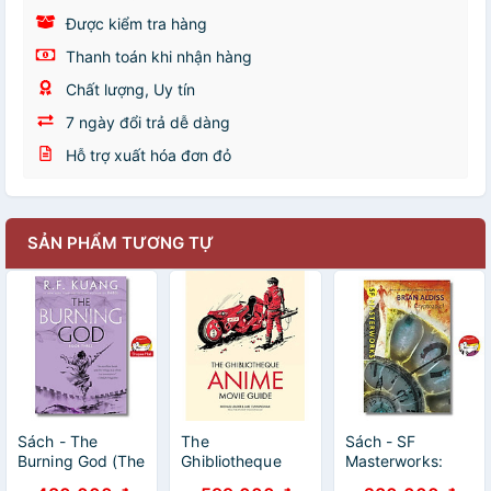
Được kiểm tra hàng
Thanh toán khi nhận hàng
Chất lượng, Uy tín
7 ngày đổi trả dễ dàng
Hỗ trợ xuất hóa đơn đỏ
SẢN PHẨM TƯƠNG TỰ
Sách - The
The
Sách - SF
Burning God (The
Ghibliotheque
Masterworks:
Poppy War, 3) by
Anime Movie
Cryptozoic by