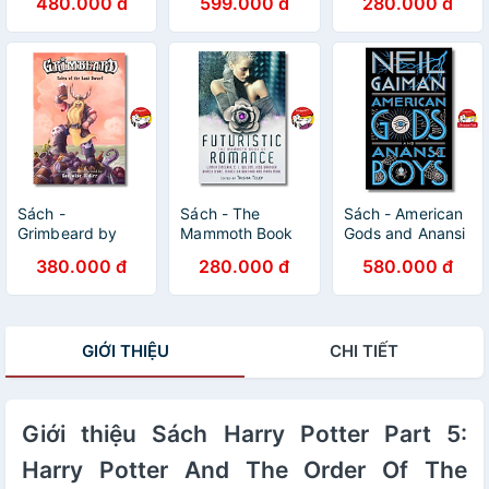
480.000 đ
599.000 đ
280.000 đ
R. F Kuang/Best
Guide : The
Brian Aldiss
Science Fiction &
Essential Guide
Fantasy/Paperback
To Japanese
US/Ngoại văn
Animated Cinema
chính hãng
Sách -
Sách - The
Sách - American
Grimbeard by
Mammoth Book
Gods and Anansi
Samwise Didier |
of Futuristic
Boys by Neil
380.000 đ
280.000 đ
580.000 đ
Short Collection
Romance by
Gaiman/Bìa
Fantasy English
Trisha Telep/
cứng/Tiểu thuyết
Stories | Sách
Romance,
Fantassy tiếng
ngoại văn
Science Fiction
Anh
GIỚI THIỆU
CHI TIẾT
English Book
Giới thiệu Sách Harry Potter Part 5:
Harry Potter And The Order Of The