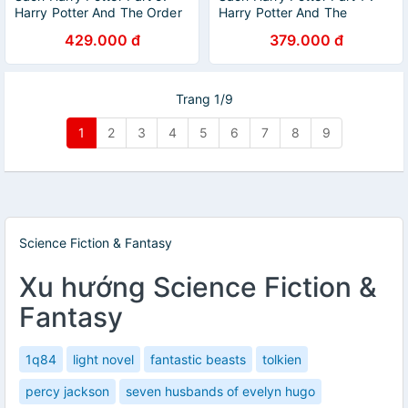
Harry Potter And The Order
Harry Potter And The
Of The Phoenix (Paperback)
Philosopher's Stone (Harry
429.000 đ
379.000 đ
(Harry Potter và Hội phượng
Potter và Hòn đá phù thủy)
hoàng) (English Book)
(Paperback) (English Book)
Trang 1/9
1
2
3
4
5
6
7
8
9
Science Fiction & Fantasy
Xu hướng Science Fiction &
Fantasy
1q84
light novel
fantastic beasts
tolkien
percy jackson
seven husbands of evelyn hugo