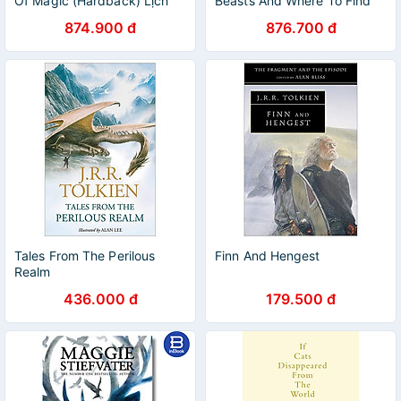
Of Magic (Hardback) Lịch
Beasts And Where To Find
sử ma thuật (English Book)
Them (Hardback) Illustrated
874.900 đ
876.700 đ
Edition (English Book)
Tales From The Perilous
Finn And Hengest
Realm
436.000 đ
179.500 đ