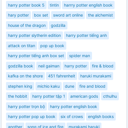
harry potter book 5
tintin
harrry potter english book
hary potter
box set
sword art online
the alchemist
house of the dragon
godzilla
harry potter slytherin edition
harry potter tiếng anh
attack on titan
pop up book
harry potter tiếng anh box set
spider man
godzilla book
neil gaiman
harry potter
fire & blood
kafka on the shore
451 fahrenheit
haruki murakami
stephen king
michio kaku
dune
fire and blood
the hobbit
harry potter tập 1
american gods
cthulhu
harry potter trọn bộ
harry potter english book
harry potter pop up book
six of crows
english books
another
song of ice and fire
murakami haruki