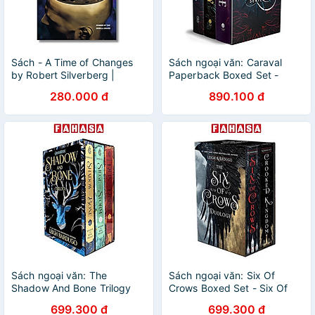
Sách - A Time of Changes
Sách ngoại văn: Caraval
by Robert Silverberg |
Paperback Boxed Set -
Science Fiction / Fantasy /
Caraval, Legendary, Finale
280.000 đ
890.100 đ
Ngoại văn Nhập khẩu
Sách ngoại văn: The
Sách ngoại văn: Six Of
Shadow And Bone Trilogy
Crows Boxed Set - Six Of
Boxed Set - Shadow And
Crows, Crooked Kingdom
699.300 đ
699.300 đ
Bone, Siege And Storm, Ruin