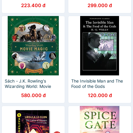
223.400 đ
299.000 đ
Sách - J.K. Rowling's
The Invisible Man and The
Wizarding World: Movie
Food of the Gods
Magic Volume Two: Curious
580.000 đ
120.000 đ
Creatures by Ramin Zahed