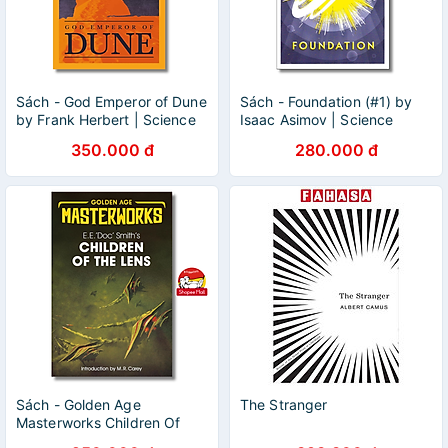
Sách - God Emperor of Dune
Sách - Foundation (#1) by
by Frank Herbert | Science
Isaac Asimov | Science
Fiction / Fantasy / Ngoại văn
Fiction / Fantasy | Khoa học
350.000 đ
280.000 đ
Nhập khẩu UK
Viễn tưởng Nhập khẩu
Sách - Golden Age
The Stranger
Masterworks Children Of
The Lens by E.E. "Doc"