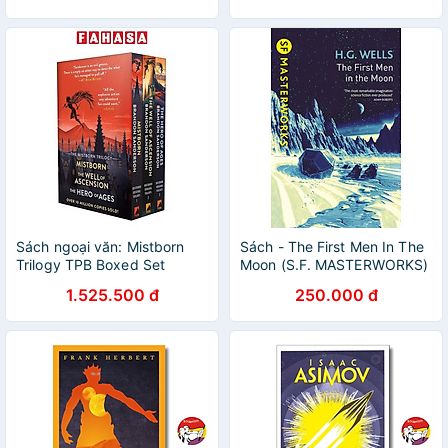
And Rising By Leigh
Bardugo
Sách ngoại văn: Mistborn
Sách - The First Men In The
Trilogy TPB Boxed Set
Moon (S.F. MASTERWORKS)
by H G Wells - Science
1.525.500 đ
250.000 đ
Fiction/ Classics /Fiction in
English