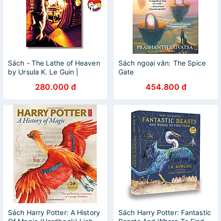
Sách - The Lathe of Heaven
Sách ngoại văn: The Spice
by Ursula K. Le Guin |
Gate
Science Fiction / Fantasy /
280.000 đ
454.800 đ
Ngoại văn Nhập khẩu
Sách Harry Potter: A History
Sách Harry Potter: Fantastic