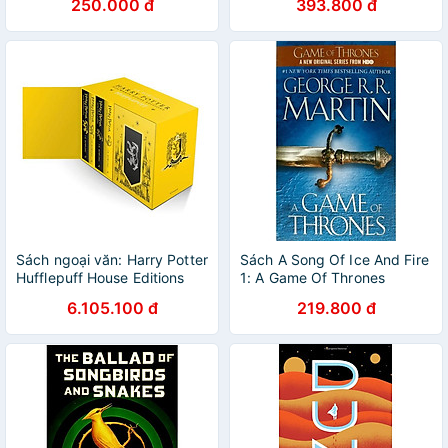
250.000 đ
393.800 đ
Smith - Sách Văn Học Gỉa
Tưởng, Tiếng Anh
Sách ngoại văn: Harry Potter
Sách A Song Of Ice And Fire
Hufflepuff House Editions
1: A Game Of Thrones
Hardback Box Set
6.105.100 đ
219.800 đ