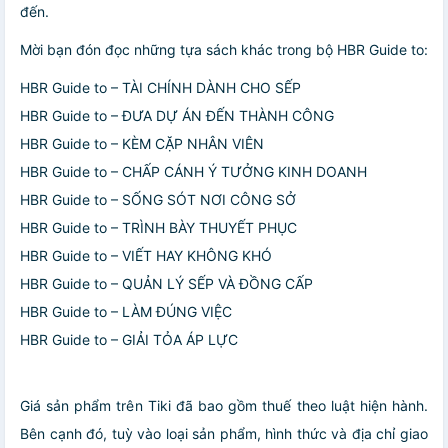
đến.
Mời bạn đón đọc những tựa sách khác trong bộ HBR Guide to:
HBR Guide to – TÀI CHÍNH DÀNH CHO SẾP
HBR Guide to – ĐƯA DỰ ÁN ĐẾN THÀNH CÔNG
HBR Guide to – KÈM CẶP NHÂN VIÊN
HBR Guide to – CHẤP CÁNH Ý TƯỞNG KINH DOANH
HBR Guide to – SỐNG SÓT NƠI CÔNG SỞ
HBR Guide to – TRÌNH BÀY THUYẾT PHỤC
HBR Guide to – VIẾT HAY KHÔNG KHÓ
HBR Guide to – QUẢN LÝ SẾP VÀ ĐỒNG CẤP
HBR Guide to – LÀM ĐÚNG VIỆC
HBR Guide to – GIẢI TỎA ÁP LỰC
Giá sản phẩm trên Tiki đã bao gồm thuế theo luật hiện hành.
Bên cạnh đó, tuỳ vào loại sản phẩm, hình thức và địa chỉ giao