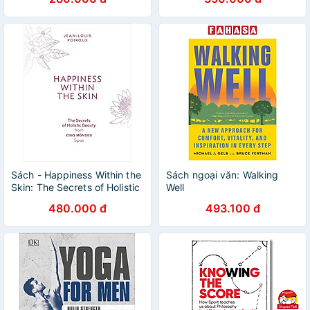
Cycling / Sport
breathing technique that will
revolutionise your health and
fitness by Patrick McKeown
Sách - Happiness Within the
Sách ngoại văn: Walking
Skin: The Secrets of Holistic
Well
Beauty by the Founder of
480.000 đ
493.100 đ
Cinq Mondes Spas by Jean-
Louis Poiroux