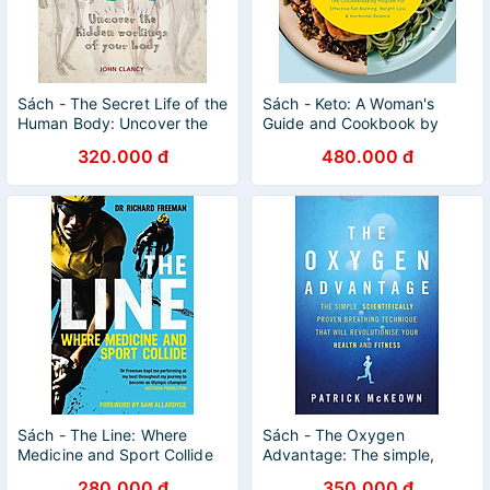
Sách - The Secret Life of the
Sách - Keto: A Woman's
Human Body: Uncover the
Guide and Cookbook by
Hidden Workings of Your
Tasha Metcalf - Health /
320.000 đ
480.000 đ
Body by John Clancy
Food in English
Sách - The Line: Where
Sách - The Oxygen
Medicine and Sport Collide
Advantage: The simple,
by Richard Freeman -
scientifically proven
280.000 đ
350.000 đ