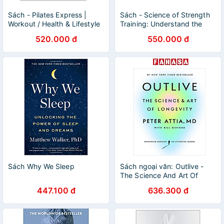
Sách - Pilates Express |
Sách - Science of Strength
Workout / Health & Lifestyle
Training: Understand the
/ Ngoại văn Nhập khẩu /
Anatomy and Physiology to
520.000 đ
550.000 đ
Rèn luyện Sức khỏe
Transform Your Body
Sách Why We Sleep
Sách ngoại văn: Outlive -
The Science And Art Of
Longevity
447.100 đ
636.300 đ