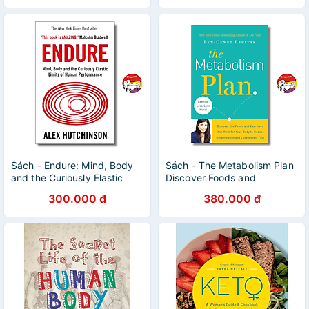
Sách - Endure: Mind, Body
Sách - The Metabolism Plan
and the Curiously Elastic
Discover Foods and
Limits of Human
Exercises that Work for Your
300.000 đ
380.000 đ
Performance by Alex
Body by Lyn-Genet Recitas
Hutchinson