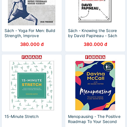
Sách - Yoga For Men: Build
Sách - Knowing the Score
Strength, Improve
by David Papineau - Sách
Performance, Increase
Ngoại văn - English Book -
380.000 đ
380.000 đ
Flexibility by Dean Pohlman
Nhập khẩu UK
- Fitness/ Health /Sports In
English
15-Minute Stretch
Menopausing - The Positive
Roadmap To Your Second
Spring