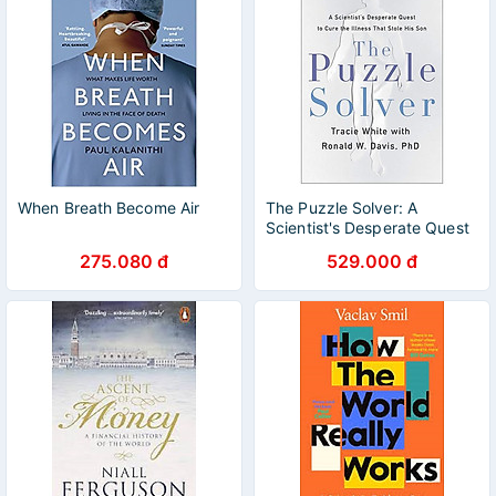
When Breath Become Air
The Puzzle Solver: A
Scientist's Desperate Quest
To Cure the Illness That
275.080 đ
529.000 đ
Stole His Son