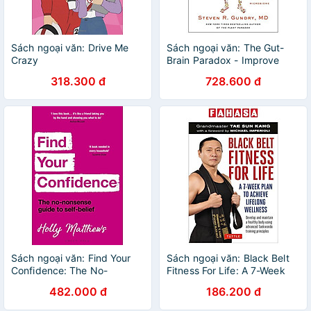
Sách ngoại văn: Drive Me
Sách ngoại văn: The Gut-
Crazy
Brain Paradox - Improve
Your Mood, Clear Brain Fog,
318.300 đ
728.600 đ
And Reverse Disease By
Healing Your Microbiome
Sách ngoại văn: Find Your
Sách ngoại văn: Black Belt
Confidence: The No-
Fitness For Life: A 7-Week
Nonsense Guide To Self-
Plan To Achieve Lifelong
482.000 đ
186.200 đ
Belief
Wellness