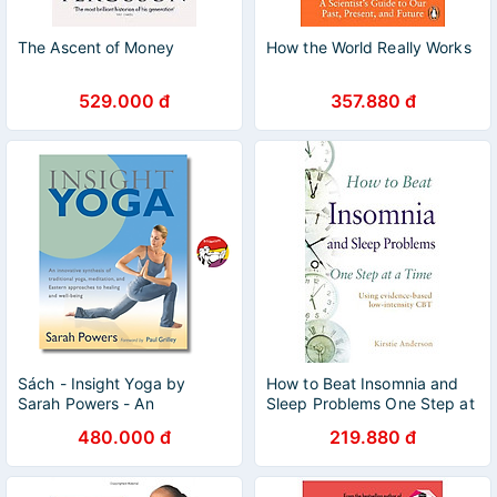
The Ascent of Money
How the World Really Works
529.000 đ
357.880 đ
Sách - Insight Yoga by
How to Beat Insomnia and
Sarah Powers - An
Sleep Problems One Step at
Innovative Synthesis of
a Time
480.000 đ
219.880 đ
Traditional Yoga, Meditation