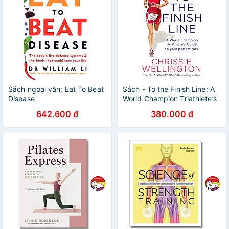
Sách ngoại văn: Eat To Beat
Sách - To the Finish Line: A
Disease
World Champion Triathlete’s
Guide To Your Perfect Race
642.600 đ
380.000 đ
by Chrissie Wellington