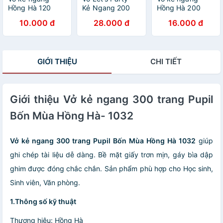
Hồng Hà 120
Kẻ Ngang 200
Hồng Hà 200
trang - Gáy ghim
Trang ĐL 70g/m2
trang - Gáy ghim
10.000 đ
28.000 đ
16.000 đ
- Sao Mai Best
- Hồng Hà 1426
- Sao Mai Best
memories 1687
(Mẫu Màu Giao
memories 1688
định lượng 55-
Ngẫu Nhiên)
định lượng 55-
57gm2 độ sáng
57gm2 độ sáng
GIỚI THIỆU
CHI TIẾT
82-84 ISO (Giao
82-84 ISO (Giao
bìa ngẫu nhiên)
bìa ngẫu nhiên)
Giới thiệu Vở kẻ ngang 300 trang Pupil
Bốn Mùa Hồng Hà- 1032
Vở kẻ ngang 300 trang Pupil Bốn Mùa Hồng Hà 1032
giúp
ghi chép tài liệu dễ dàng. Bề mặt giấy trơn mịn, gáy bìa dập
ghim được đóng chắc chắn. Sản phẩm phù hợp cho Học sinh,
Sinh viên, Văn phòng.
1.Thông số kỹ thuật
Thương hiệu: Hồng Hà