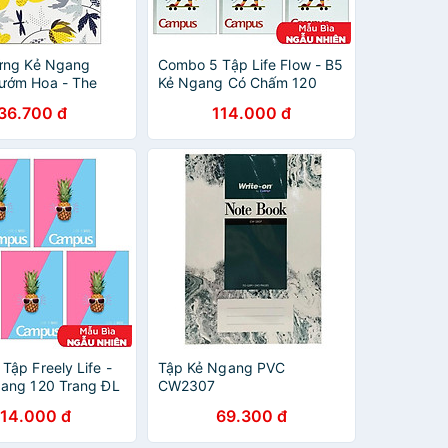
ứng Kẻ Ngang
Combo 5 Tập Life Flow - B5
ướm Hoa - The
Kẻ Ngang Có Chấm 120
u 2
Trang ĐL 70g/m2 - Campus
36.700 đ
114.000 đ
NB-BLFL120 (Mẫu Màu Giao
Ngẫu Nhiên)
Tập Freely Life -
Tập Kẻ Ngang PVC
ang 120 Trang ĐL
CW2307
m2 - Campus NB-
114.000 đ
69.300 đ
(Mẫu Màu Giao
ên)