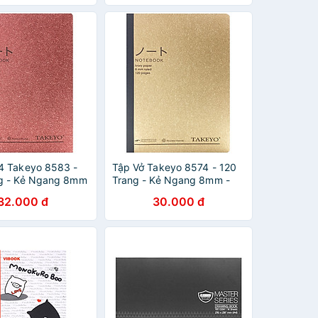
4 Takeyo 8583 -
Tập Vở Takeyo 8574 - 120
g - Kẻ Ngang 8mm
Trang - Kẻ Ngang 8mm -
- Màu Đỏ
Mẫu 5 - Màu Vàng
32.000 đ
30.000 đ