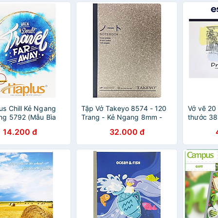
iên)
us Chill Kẻ Ngang
Tập Vở Takeyo 8574 - 120
Vở vẽ 20 
ng 5792 (Mẫu Bìa
Trang - Kẻ Ngang 8mm -
thước 3
n Trong Là Ngẫu
Mẫu 1 - Màu Xám
14.200 đ
32.000 đ