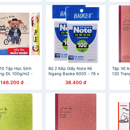
10 Tập Học Sinh
Bộ 2 Xấp Giấy Note Kẻ
Tập Vở A
ng ĐL 100g/m2 -
Ngang Baoke 6005 - 76 x
120 Tran
- Cute Bears + 1
102 mm (100 sheets/Xấp)
- Mẫu 4 
146.200 đ
38.400 đ
p