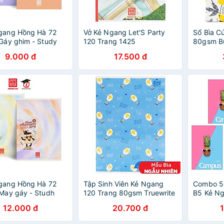
ngang Hồng Hà 72
Vở Kẻ Ngang Let'S Party
Sổ Bìa C
 Gáy ghim - Study
120 Trang 1425
80gsm B
seft 1462 định
Sun - Mẫ
9.000 đ
17.500 đ
0 gm2 độ sáng 90-
Khổ vở 180 x 252
o bìa ngẫu nhiên)
ngang Hồng Hà 72
Tập Sinh Viên Kẻ Ngang
Combo 5 
 May gáy - Studh
120 Trang 80gsm Truewrite
B5 Kẻ Ng
60 định lượng 70
White - Elephant FI622589
58-65g/
12.000 đ
20.700 đ
sáng 90-92 ISO Khổ
(Mẫu Màu Giao Ngẫu
BFRL120 
x 252 mm (Giao bìa
Nhiên)
Ngẫu Nhi