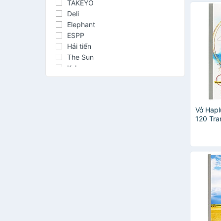
TAKEYO
ngẫu nh
Deli
Elephant
ESPP
Hải tiến
The Sun
Kokuyo
Vĩnh Tiến
AO+ at office, at home
Baoke
Vở Hapl
CAMPAP
120 Tra
Lalunavn
Tập Bê
Masterart
Nhiên)
MP
Tân Thuận Tiến
TUANVIET BOOKS
Vibook