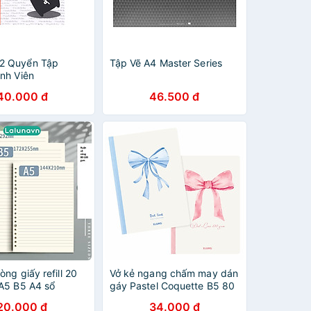
2 Quyển Tập
Tập Vẽ A4 Master Series
inh Viên
oboo" (200 Trang)
40.000 đ
46.500 đ
ẫu Nhiên
òng giấy refill 20
Vở kẻ ngang chấm may dán
 A5 B5 A4 sổ
gáy Pastel Coquette B5 80
ullet journal học
trang 100/76; MS: 860
20.000 đ
34.000 đ
03