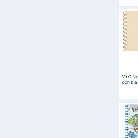
Vở C No
đơn bìa
trang 1