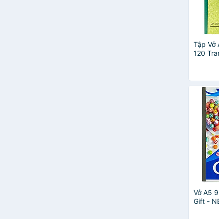
Tập Vở 
120 Tr
- Mẫu 1
Vở A5 9
Gift - 
Giao Ng