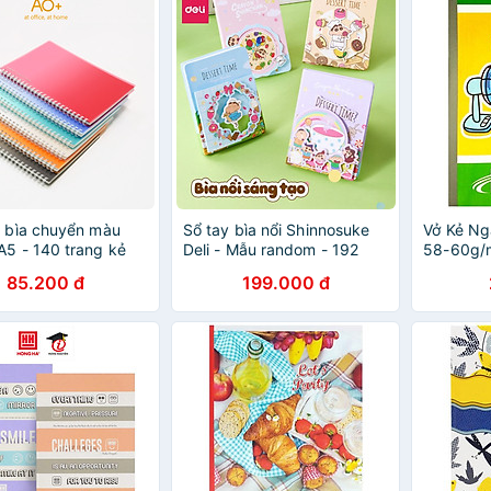
o bìa chuyển màu
Sổ tay bìa nổi Shinnosuke
Vở Kẻ Ng
A5 - 140 trang kẻ
Deli - Mẫu random - 192
58-60g/m
O+, AN675 Vở viết
trang nhỏ gọn, hoạ tiết đa
(Mẫu Mà
85.200 đ
199.000 đ
h, sổ lên kế hoạch
dạng, chống thấm cho học
Nhiên)
sinh, sinh viên