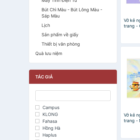
Máy Tính Điện Tử
Bút Chì Màu - Bút Lông Màu -
Sáp Màu
Vở kẻ 
Lịch
trang -
Be Your
Sản phẩm về giấy
lượng 7
92 ISO 
Thiết bị văn phòng
mm (Gia
Quà lưu niệm
TÁC GIẢ
Campus
KLONG
Vở kẻ 
trang -
Fahasa
Moka 14
Hồng Hà
m2 độ 
Haplus
vở 180 