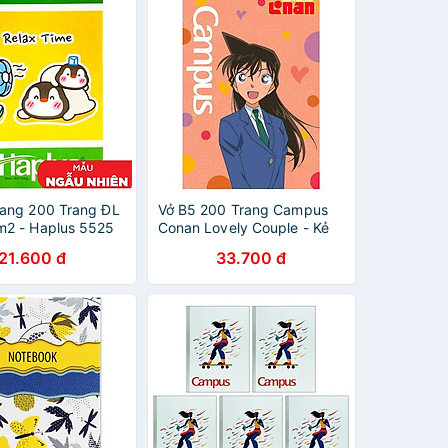
ang 200 Trang ĐL
Vở B5 200 Trang Campus
2 - Haplus 5525
Conan Lovely Couple - Kẻ
u Giao Ngẫu
Ngang Có Chấm - NB-
21.600 đ
33.700 đ
BCLC200