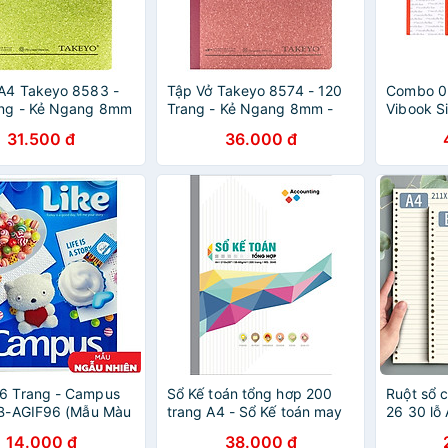
A4 Takeyo 8583 -
Tập Vở Takeyo 8574 - 120
Combo 0
ang - Kẻ Ngang 8mm
Trang - Kẻ Ngang 8mm -
Vibook S
 - Xanh Lá
Mẫu 4 - Màu Đỏ
"Monokur
31.500 đ
36.000 đ
- Mẫu Ng
6 Trang - Campus
Sổ Kế toán tổng hơp 200
Ruột sổ c
NB-AGIF96 (Mẫu Màu
trang A4 - Sổ Kế toán may
26 30 lỗ
ẫu Nhiên)
gáy Hải Tiến
planner b
14.000 đ
38.000 đ
sinh - B1