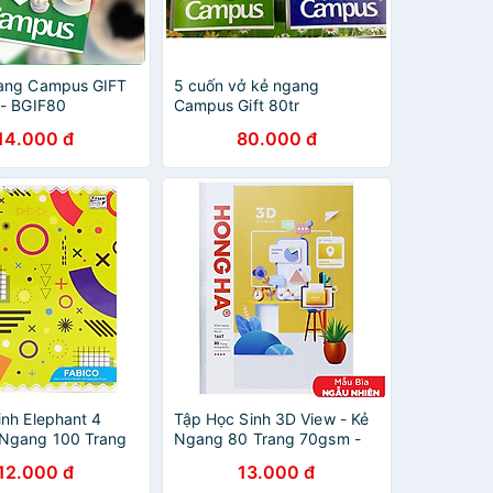
ang Campus GIFT
5 cuốn vở kẻ ngang
 - BGIF80
Campus Gift 80tr
14.000 đ
80.000 đ
inh Elephant 4
Tập Học Sinh 3D View - Kẻ
Ngang 100 Trang
Ngang 80 Trang 70gsm -
8
Hồng Hà 1447 (Mẫu Bìa
12.000 đ
13.000 đ
Giao Ngẫu Nhiên)