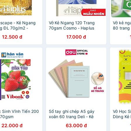
dscape - Kẻ Ngang
Vở Kẻ Ngang 120 Trang
Vở kẻ ng
g ĐL 70g/m2 -
70gsm Cosmo - Haplus
80 trang
 5563 (Mẫu Màu
6430 (Mẫu Màu Giao Ngẫu
12.500 đ
17.000 đ
ẫu Nhiên)
Nhiên)
 Sinh Vĩnh Tiến 200
Sổ tay ghi chép A5 gáy
Vở Học S
- 70gsm
xoắn 60 trang Deli - Kẻ
Dòng Kẻ 
ngang - Màu ngẫu nhiên -
FI61450
22.000 đ
63.000 đ
LA560-01