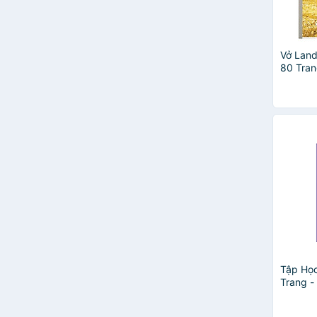
Vở Lan
80 Tran
Haplus
Giao Ng
Tập Học
Trang 