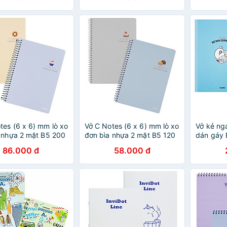
tes (6 x 6) mm lò xo
Vở C Notes (6 x 6) mm lò xo
Vở kẻ ng
 nhựa 2 mặt B5 200
đơn bìa nhựa 2 mặt B5 120
dán gáy 
00/76; MS: 588
trang 100/76; MS: 587
MS: 800
86.000 đ
58.000 đ