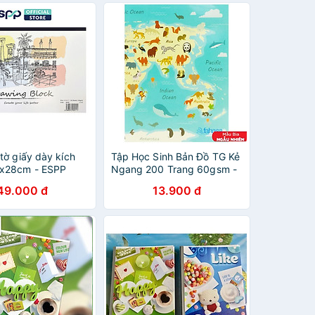
tờ giấy dày kích
Tập Học Sinh Bản Đồ TG Kẻ
8x28cm - ESPP
Ngang 200 Trang 60gsm -
FAHASA 01 (Mẫu Màu Giao
49.000 đ
13.900 đ
Ngẫu Nhiên)