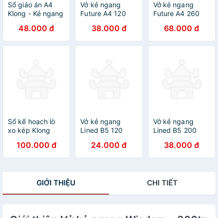
Sổ giáo án A4
Vở kẻ ngang
Vở kẻ ngang
Klong - Kẻ ngang
Future A4 120
Future A4 260
200 trang, MS
trang 70/92; MS:
trang 70/92; MS
48.000 đ
38.000 đ
68.000 đ
315
293
295
Sổ kế hoạch lò
Vở kẻ ngang
Vở kẻ ngang
xo kép Klong
Lined B5 120
Lined B5 200
Standing Planner
trang 58/92; MS:
trang 58/92; MS:
100.000 đ
24.000 đ
38.000 đ
B6 160 trang
816
817
100/76; MS: 945
GIỚI THIỆU
CHI TIẾT