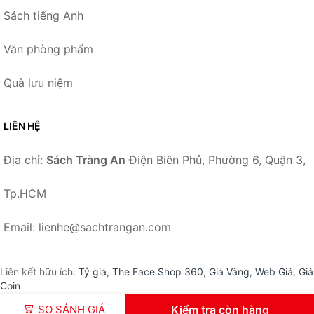
Sách tiếng Anh
Văn phòng phẩm
Quà lưu niệm
LIÊN HỆ
Địa chỉ:
Sách Tràng An
Điện Biên Phủ, Phường 6, Quận 3,
Tp.HCM
Email: lienhe@sachtrangan.com
Liên kết hữu ích:
Tỷ giá
,
The Face Shop 360
,
Giá Vàng
,
Web Giá
,
Giá
Coin
SO SÁNH GIÁ
Kiểm tra còn hàng
© 2026 –
SachTrangAn.com
-
Sách Tràng An
.