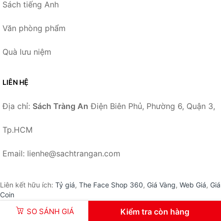
Sách tiếng Anh
Văn phòng phẩm
Quà lưu niệm
LIÊN HỆ
Địa chỉ:
Sách Tràng An
Điện Biên Phủ, Phường 6, Quận 3,
Tp.HCM
Email: lienhe@sachtrangan.com
Liên kết hữu ích:
Tỷ giá
,
The Face Shop 360
,
Giá Vàng
,
Web Giá
,
Giá
Coin
SO SÁNH GIÁ
Kiểm tra còn hàng
© 2026 –
SachTrangAn.com
-
Sách Tràng An
.