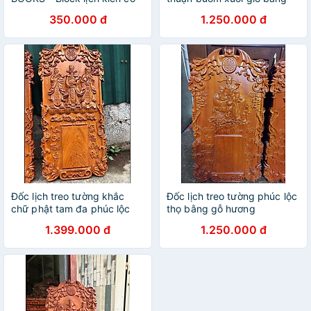
(24x35cm, 20.5x30.5cm,
gỗ hương
350.000 đ
1.250.000 đ
17x24cm, 10x14.5cm) - Mẫu
ngẫu nhiên
Đốc lịch treo tường khắc
Đốc lịch treo tường phúc lộc
chữ phật tam đa phúc lộc
thọ bằng gỗ hương
thọ bằng gỗ hương đá kt
1.399.000 đ
1.250.000 đ
37×77×3cm