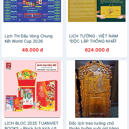
Lịch Thi Đấu Vòng Chung
LỊCH TƯỜNG : VIỆT NAM
Kết World Cup 2026
“ĐỘC LẬP THỐNG NHẤT
ĐỔI MỚI PHÁT TRIỂN” – Liên
48.000 đ
624.000 đ
Việt Books
LỊCH BLOC 2025 TUANVIET
Đốc lịch treo tường chữ
BOOKS - Block lịch kích cỡ
thuận buồm xuôi gió bằng