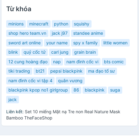
Từ khóa
minions
minecraft
python
squishy
shop hero team.vn
jack j97
standee anime
sword art online
your name
spy x family
little women
blink
quỷ cốc tử
carl jung
grain brain
12 cung hoàng đạo
nap
nam đình cốc vi
bts comic
tiki trading
bt21
pepsi blackpink
ma đạo tổ sư
nam đình cốc vi tập 4
quân vương
blackpink kpop no1 girlgroup
86
blackpink
suga
jack
Liên kết:
Set 10 miếng Mặt nạ Tre non Real Nature Mask
Bamboo TheFaceShop