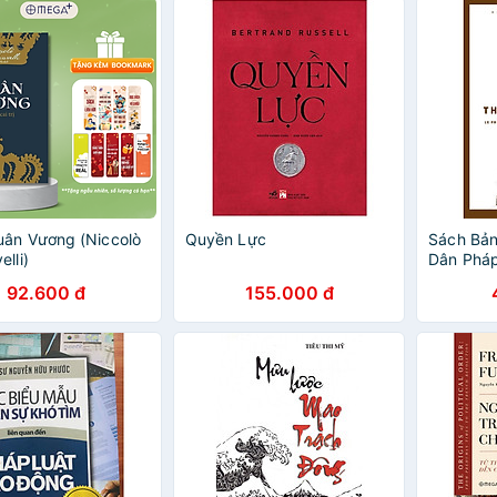
ân Vương (Niccolò
Quyền Lực
Sách Bản
lli)
Dân Pháp
Minh (Tái
92.600 đ
155.000 đ