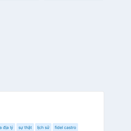
 địa lý
sự thật
lịch sử
fidel castro