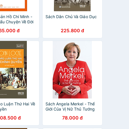
Sản Hồ Chí Minh -
Sách Dân Chủ Và Giáo Dục
ẩu Chuyện Về Đời
g Của Chủ Tịch Hồ
65.000 đ
225.800 đ
(Tái Bản)
o Luận Thứ Hai Về
Sách Angela Merkel - Thế
uyền
Giới Của Vị Nữ Thủ Tướng
108.500 đ
78.000 đ