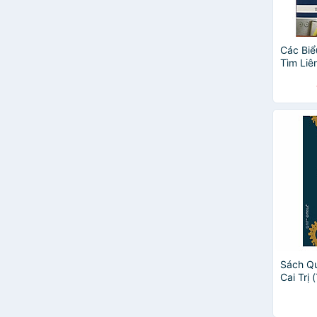
Các Bi
Tìm Liê
Luật N
Sách Q
Cai Trị 