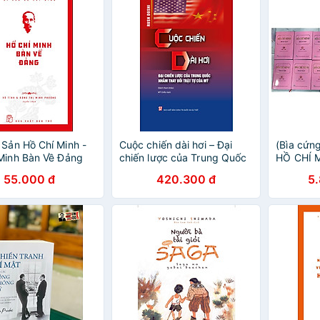
 Sản Hồ Chí Minh -
Cuộc chiến dài hơi – Đại
(Bìa cứng
Minh Bàn Về Đảng
chiến lược của Trung Quốc
HỒ CHÍ 
nhằm thay đổi trật tự của
Hồ Chí Mi
55.000 đ
420.300 đ
5
Mỹ
Quốc gia