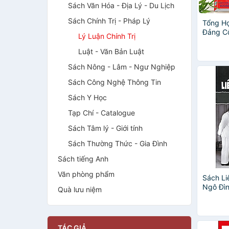
Sách Văn Hóa - Địa Lý - Du Lịch
Sách Chính Trị - Pháp Lý
Tổng H
Đảng Cộ
Lý Luận Chính Trị
Mỗi Đả
(V2350
Luật - Văn Bản Luật
Sách Nông - Lâm - Ngư Nghiệp
Sách Công Nghệ Thông Tin
Sách Y Học
Tạp Chí - Catalogue
Sách Tâm lý - Giới tính
Sách Thường Thức - Gia Đình
Sách tiếng Anh
Văn phòng phẩm
Sách Li
Ngô Đìn
Quà lưu niệm
Phận N
TÁC GIẢ