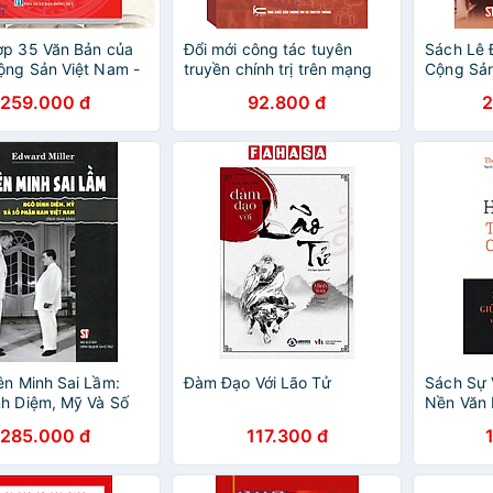
ợp 35 Văn Bản của
Đổi mới công tác tuyên
Sách Lê 
ng Sản Việt Nam -
truyền chính trị trên mạng
Cộng Sản
ng Viên Cần Nắm Rõ
xã hội ở Việt Nam hiện nay
Nhà Lãnh
259.000 đ
92.800 đ
2
T)
ên Minh Sai Lầm:
Đàm Đạo Với Lão Tử
Sách Sự 
h Diệm, Mỹ Và Số
Nền Văn 
am Việt Nam
Trật Tự T
285.000 đ
117.300 đ
2018)