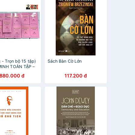
 - Trọn bộ 15 tập)
Sách Bàn Cờ Lớn
MINH TOÀN TẬP –
nh – NXB Chính trị
.880.000 đ
117.200 đ