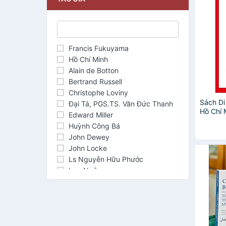
Francis Fukuyama
Hồ Chí Minh
Alain de Botton
Bertrand Russell
Christophe Loviny
Sách Di
Đại Tá, PGS.TS. Văn Đức Thanh
Hồ Chí 
Edward Miller
Huỳnh Công Bá
John Dewey
John Locke
Ls Nguyễn Hữu Phước
Lưu Ngôn
Nguyễn Ái Quốc
Nguyễn Phú Trọng
Niccolò Machiavelli
Quý Lâm
Roger Stone