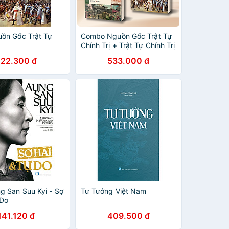
ồn Gốc Trật Tự
Combo Nguồn Gốc Trật Tự
Chính Trị + Trật Tự Chính Trị
Và Suy Tàn Chính Trị
222.300 đ
533.000 đ
g San Suu Kyi - Sợ
Tư Tưởng Việt Nam
 Do
141.120 đ
409.500 đ