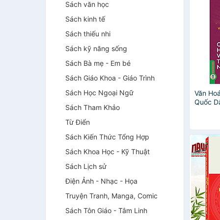
Sách văn học
Sách kinh tế
Sách thiếu nhi
Sách kỹ năng sống
Sách Bà mẹ - Em bé
Sách Giáo Khoa - Giáo Trình
Sách Học Ngoại Ngữ
Văn Ho
Quốc Dâ
Sách Tham Khảo
Chí Min
Biến Vă
Từ Điển
Sách Kiến Thức Tổng Hợp
Sách Khoa Học - Kỹ Thuật
Sách Lịch sử
Điện Ảnh - Nhạc - Họa
Truyện Tranh, Manga, Comic
Sách Tôn Giáo - Tâm Linh