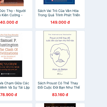
Đức Thọ - Người
Sách Vai Trò Của Văn Hóa
 Kiên Cường -
Trong Quá Trình Phát Triển
 Đạo Tài Năng
Kinh Tế - Xã Hội Ở Thành
40.000 đ
149.000 đ
Phố Hồ Chí Minh Thời Kỳ Đổi
Mới
Va Chạm Giữa Các
Sách Proust Có Thể Thay
Minh Và Sự Tái Lập
Đổi Cuộc Đời Bạn Như Thế
hế Giới (Tái Bản
Nào
178.900 đ
83.160 đ