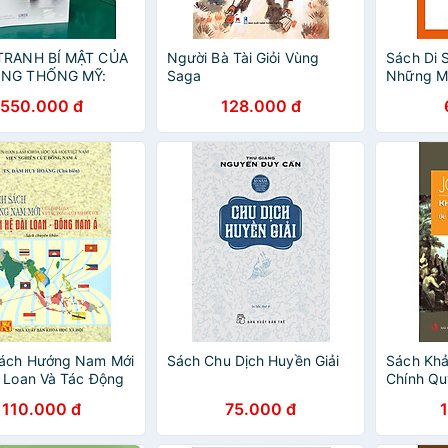
TRANH BÍ MẬT CỦA
Người Bà Tài Giỏi Vùng
Sách Di 
ỔNG THỐNG MỸ:
Saga
Những M
hoạt động ngầm
Hoạt Độn
550.000 đ
128.000 đ
 và Lầu Năm Góc từ
Chí Minh 
 chiến II – John
– Viện Nghiên cứu
iển Phương Đông
Sách Hướng Nam Mới
Sách Chu Dịch Huyền Giải
Sách Khả
 Loan Và Tác Động
Chính Q
Đối Với Quan Hệ Đài
110.000 đ
75.000 đ
 Đông Nam Á (Sách
 khảo)