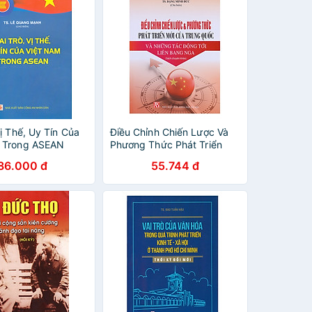
Vị Thế, Uy Tín Của
Điều Chỉnh Chiến Lược Và
 Trong ASEAN
Phương Thức Phát Triển
Mới Của Trung Quốc Và
86.000 đ
55.744 đ
Những Tác Động Tới Liên
Bang Nga