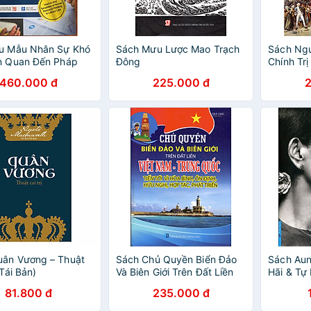
ểu Mẫu Nhân Sự Khó
Sách Mưu Lược Mao Trạch
Sách Ngu
n Quan Đến Pháp
Đông
Chính Trị
hân Sự
460.000 đ
225.000 đ
uân Vương – Thuật
Sách Chủ Quyền Biển Đảo
Sách Aun
(Tái Bản)
Và Biên Giới Trên Đất Liền
Hãi & Tự
Việt Nam - Trung Quốc
81.800 đ
235.000 đ