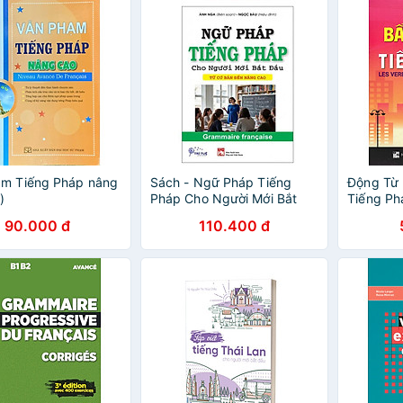
ạm Tiếng Pháp nâng
Sách - Ngữ Pháp Tiếng
Động Từ 
)
Pháp Cho Người Mới Bắt
Tiếng Ph
Đầu - Từ Cơ Bản Đến Nâng
_HA
90.000 đ
110.400 đ
Cao