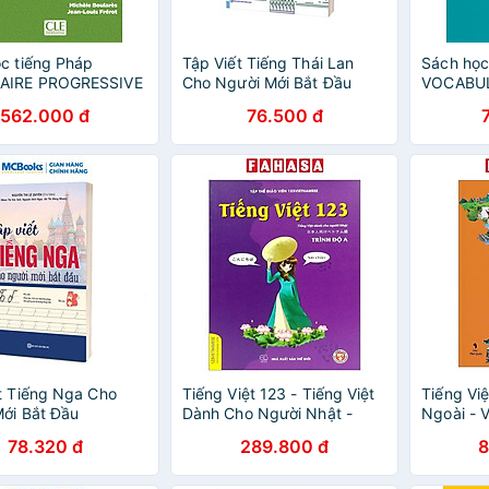
c tiếng Pháp
Tập Viết Tiếng Thái Lan
Sách học
IRE PROGRESSIVE
Cho Người Mới Bắt Đầu
VOCABUL
NCAIS NIVEAU
DU FRAN
562.000 đ
76.500 đ
 CORRIGES + APPLI
INTERME
t Tiếng Nga Cho
Tiếng Việt 123 - Tiếng Việt
Tiếng Vi
ới Bắt Đầu
Dành Cho Người Nhật -
Ngoài - 
Trình Độ A (Tái Bản 2024)
Foreigne
78.320 đ
289.800 đ
8
Nâng Cao