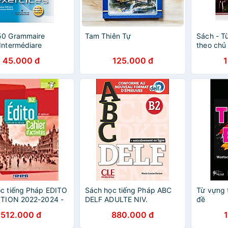
50 Grammaire
Tam Thiên Tự
Sách - T
Intermédiare
theo chủ 
tế (Song 
45.000 đ
125.000 đ
c tiếng Pháp EDITO
Sách học tiếng Pháp ABC
Từ vựng 
ITION 2022-2024 -
DELF ADULTE NIV.
đề
 DIDIERFLE.APP
B2+LIVRET+CD NELLE
512.000 đ
880.000 đ
EDITION