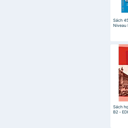
Sách 4
Niveau 
Sách họ
B2 - ED
LIVRE +