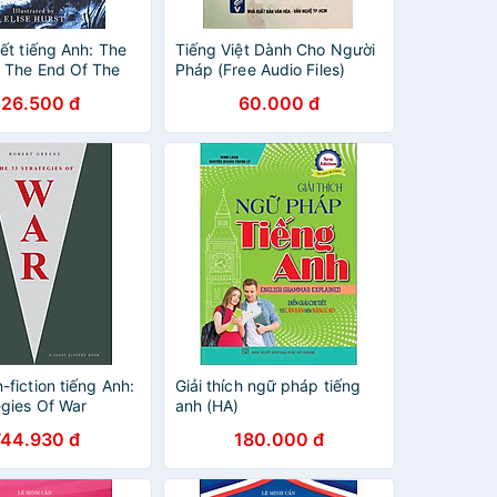
ết tiếng Anh: The
Tiếng Việt Dành Cho Người
 The End Of The
Pháp (Free Audio Files)
ustrated Edition
526.500 đ
60.000 đ
fiction tiếng Anh:
Giải thích ngữ pháp tiếng
egies Of War
anh (HA)
744.930 đ
180.000 đ