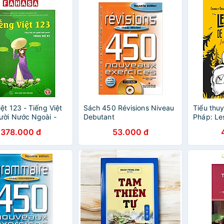
ệt 123 - Tiếng Việt
Sách 450 Révisions Niveau
Tiểu thuy
ười Nước Ngoài -
Debutant
Pháp: Le
ese For Beginners -
Moi-Meme
378.000 đ
53.000 đ
 Book - Trình Độ B1
Fugue
n 2024)