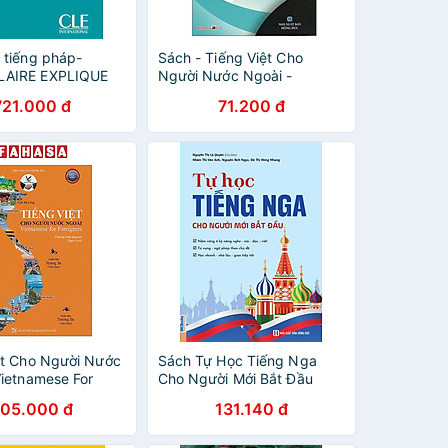
 tiếng pháp-
Sách - Tiếng Việt Cho
AIRE EXPLIQUE
Người Nước Ngoài -
CAIS
Vietnamese Complete
721.000 đ
71.200 đ
DIAIRE EXERCICES
Course For Beginners (Tái
Bản 2025)
ệt Cho Người Nước
Sách Tự Học Tiếng Nga
Vietnamese For
Cho Người Mới Bắt Đầu
rs - Chương Trình
05.000 đ
131.140 đ
 - Upper Level