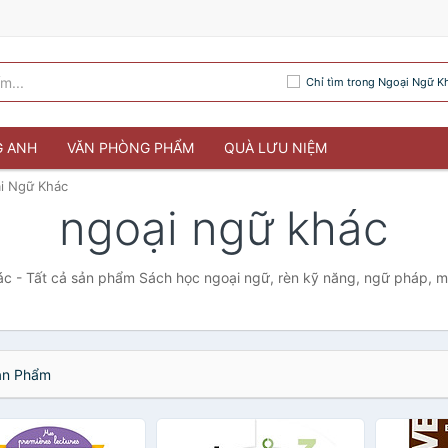
Chỉ tìm trong Ngoại Ngữ K
G ANH
VĂN PHÒNG PHẨM
QUÀ LƯU NIỆM
i Ngữ Khác
ngoại ngữ khác
c - Tất cả sản phẩm Sách học ngoại ngữ, rèn kỹ năng, ngữ pháp, m
n Phẩm