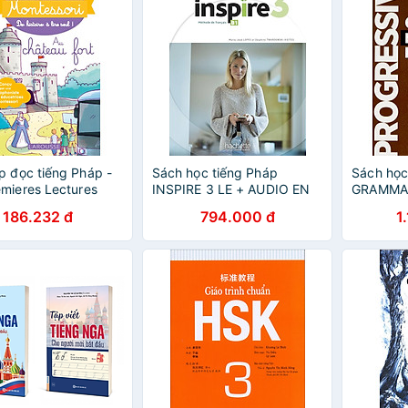
p đọc tiếng Pháp -
Sách học tiếng Pháp
Sách học
mieres Lectures
INSPIRE 3 LE + AUDIO EN
GRAMMAI
ori Niveau 5- Au
TELECHARGEMENT
DU FRAN
186.232 đ
794.000 đ
1
 Fort
PERFEC