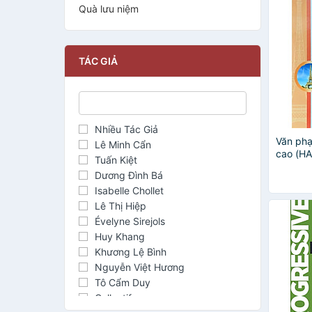
Quà lưu niệm
TÁC GIẢ
Nhiều Tác Giả
Văn ph
Lê Minh Cẩn
cao (HA
Tuấn Kiệt
Dương Đình Bá
Isabelle Chollet
Lê Thị Hiệp
Évelyne Sirejols
Huy Khang
Khương Lệ Bình
Nguyễn Việt Hương
Tô Cẩm Duy
Collectif