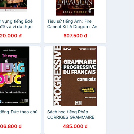
ừ vựng tiếng Êđê
Tiểu sử tiếng Anh: Fire
đề và ví dụ thực
Cannot Kill A Dragon : 'An
ngữ Êđê - Việt)
Amazing Read' George R.R.
120.000 đ
607.500 đ
Martin
tiếng Đức theo chủ
Sách học tiếng Pháp
CORRIGES GRAMMAIRE
PROGRESSIVE DU
106.800 đ
485.000 đ
FRANCAIS
NIVEAUPERFECTIONNEMENT