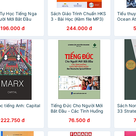
Tự Học Tiếng Nga
Sách Giáo Trình Chuẩn HKS
Tiểu thuy
ời Mới Bắt Đầu
3 - Bài Học (Kèm file MP3)
Ocean At
Lane : Ill
196.000 đ
244.000 đ
c tiếng Anh: Capital
Tiếng Đức Cho Người Mới
Sách Non-
Bắt Đầu - Các Tình Huống
33 Strat
Giao Tiếp Hằng Ngày (Tái
222.750 đ
76.500 đ
Bản 2024)