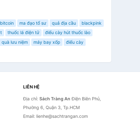
bitcoin
ma đạo tổ sư
quả địa cầu
blackpink
t
thuốc lá điện tử
điếu cày hút thuốc lào
quà lưu niệm
máy bay xốp
điếu cày
LIÊN HỆ
Địa chỉ:
Sách Tràng An
Điện Biên Phủ,
Phường 6, Quận 3, Tp.HCM
Email: lienhe@sachtrangan.com