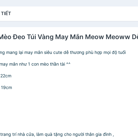
Sử Dụng Nhiều Lần Có
Hộp Đựng
 TIẾT
Đất Mèo Đeo Túi Vàng May Mắn Meow Meoww 
ng mang lại may mắn siêu cute dễ thương phù hợp mọi độ tuổi
may mắn như 1 con mèo thần tài ^^
g 22cm
g 19cm
trang trí nhà cửa, làm quà tặng cho người thân gia đình ,