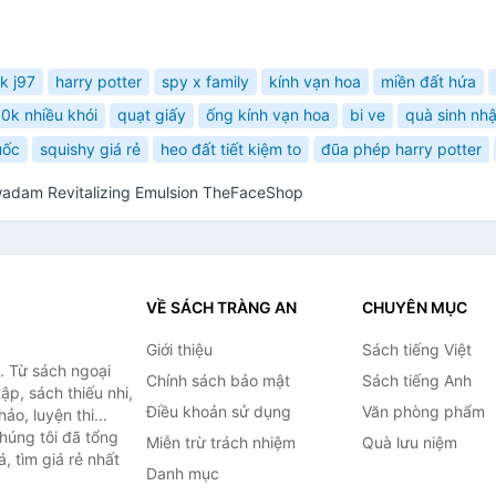
ck j97
harry potter
spy x family
kính vạn hoa
miền đất hứa
00k nhiều khói
quạt giấy
ống kính vạn hoa
bi ve
quà sinh nhậ
uốc
squishy giá rẻ
heo đất tiết kiệm to
đũa phép harry potter
adam Revitalizing Emulsion TheFaceShop
VỀ SÁCH TRÀNG AN
CHUYÊN MỤC
Giới thiệu
Sách tiếng Việt
. Từ sách ngoại
Chính sách bảo mật
Sách tiếng Anh
ập, sách thiếu nhi,
Điều khoản sử dụng
Văn phòng phẩm
o, luyện thi...
húng tôi đã tổng
Miễn trừ trách nhiệm
Quà lưu niệm
, tìm giá rẻ nhất
Danh mục