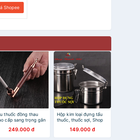
iá Shopee
ẩu thuốc đồng thau
Hộp kim loại đựng tẩu
ao cấp sang trọng gắn
thuốc, thuốc sợi, Shop
ợi và diếu đều được
Thành Nhi STN7474
249.000 đ
149.000 đ