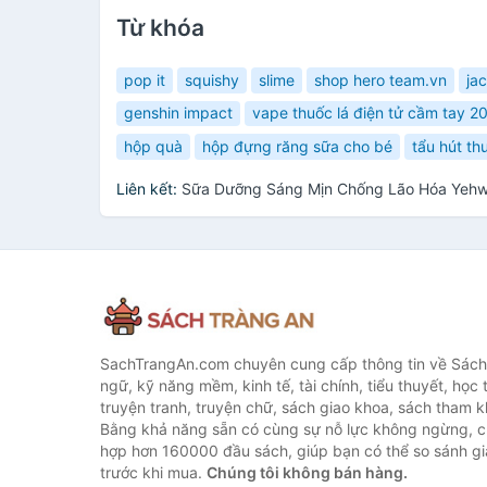
Từ khóa
pop it
squishy
slime
shop hero team.vn
ja
genshin impact
vape thuốc lá điện tử cầm tay 2
hộp quà
hộp đựng răng sữa cho bé
tẩu hút th
Liên kết:
Sữa Dưỡng Sáng Mịn Chống Lão Hóa Yehw
SachTrangAn.com chuyên cung cấp thông tin về Sách
ngữ, kỹ năng mềm, kinh tế, tài chính, tiểu thuyết, học t
truyện tranh, truyện chữ, sách giao khoa, sách tham khả
Bằng khả năng sẵn có cùng sự nỗ lực không ngừng, c
hợp hơn 160000 đầu sách, giúp bạn có thể so sánh giá
trước khi mua.
Chúng tôi không bán hàng.