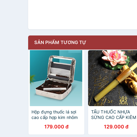
SẢN PHẨM TƯƠNG TỰ
Hộp đựng thuốc lá sợi
TẨU THUỐC NHỰA
cao cấp hợp kim nhôm
SỪNG CAO CẤP KIÊM
LỌC THUỐC BẢO VỆ
179.000 đ
129.000 đ
SỨC KHỎE