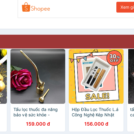
Xem g
Tẩu lọc thuốc đa năng
Hộp Đầu Lọc Thuốc L.á
t
bảo vệ sức khỏe -
Công Nghệ Kép Nhật
c
TL012
Bản, Đầu Lọc Đa Năng
s
159.000 đ
156.000 đ
Dùng Chung Cho Tất Cả
Size Lớn & Vừa & Nhỏ.