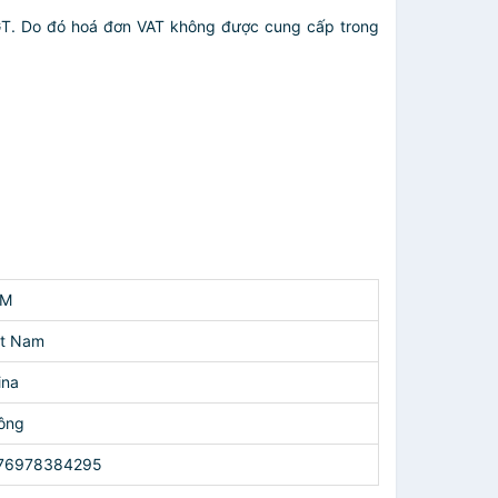
GT. Do đó hoá đơn VAT không được cung cấp trong
EM
ệt Nam
ina
ông
76978384295