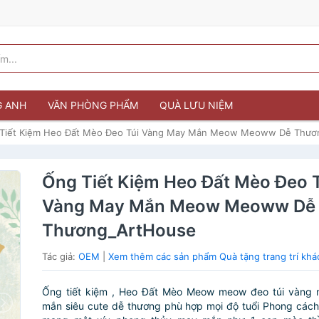
G ANH
VĂN PHÒNG PHẨM
QUÀ LƯU NIỆM
Tiết Kiệm Heo Đất Mèo Đeo Túi Vàng May Mắn Meow Meoww Dễ Thươ
Ống Tiết Kiệm Heo Đất Mèo Đeo 
Vàng May Mắn Meow Meoww Dễ
Thương_ArtHouse
Tác giả:
OEM
|
Xem thêm các sản phẩm Quà tặng trang trí kh
Ống tiết kiệm , Heo Đất Mèo Meow meow đeo túi vàng 
mắn siêu cute dễ thương phù hợp mọi độ tuổi Phong cách