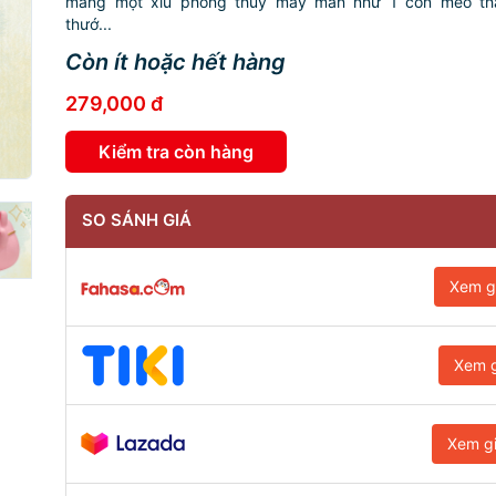
mang một xíu phong thủy may mắn như 1 con mèo thầ
thướ...
Còn ít hoặc hết hàng
279,000 đ
Kiểm tra còn hàng
SO SÁNH GIÁ
Xem g
Xem g
Xem g