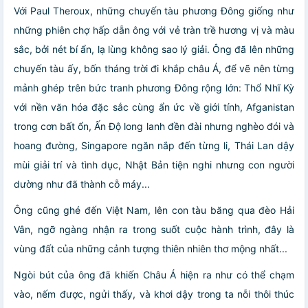
Với Paul Theroux, những chuyến tàu phương Đông giống như
những phiên chợ hấp dẫn ông với vẻ tràn trề hương vị và màu
sắc, bởi nét bí ẩn, lạ lùng không sao lý giải. Ông đã lên những
chuyến tàu ấy, bốn tháng trời đi khắp châu Á, để vẽ nên từng
mảnh ghép trên bức tranh phương Đông rộng lớn: Thổ Nhĩ Kỳ
với nền văn hóa đặc sắc cùng ẩn ức về giới tính, Afganistan
trong cơn bất ổn, Ấn Độ long lanh đền đài nhưng nghèo đói và
hoang đường, Singapore ngăn nắp đến từng li, Thái Lan dậy
mùi giải trí và tình dục, Nhật Bản tiện nghi nhưng con người
dường như đã thành cỗ máy...
Ông cũng ghé đến Việt Nam, lên con tàu băng qua đèo Hải
Vân, ngỡ ngàng nhận ra trong suốt cuộc hành trình, đây là
vùng đất của những cảnh tượng thiên nhiên thơ mộng nhất...
Ngòi bút của ông đã khiến Châu Á hiện ra như có thể chạm
vào, nếm được, ngửi thấy, và khơi dậy trong ta nỗi thôi thúc