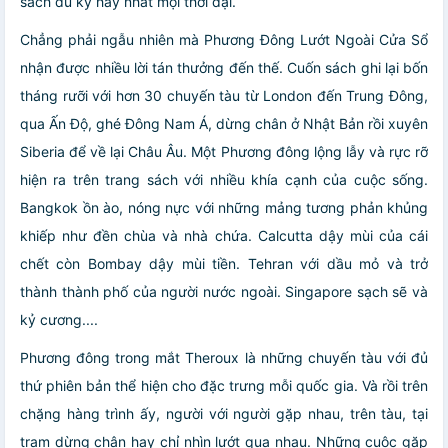
sách du ký hay nhất mọi thời đại.
Chẳng phải ngẫu nhiên mà Phương Đông Lướt Ngoài Cửa Sổ
nhận được nhiều lời tán thưởng đến thế. Cuốn sách ghi lại bốn
tháng rưỡi với hơn 30 chuyến tàu từ London đến Trung Đông,
qua Ấn Độ, ghé Đông Nam Á, dừng chân ở Nhật Bản rồi xuyên
Siberia để về lại Châu Âu. Một Phương đông lộng lẫy và rực rỡ
hiện ra trên trang sách với nhiều khía cạnh của cuộc sống.
Bangkok ồn ào, nóng nực với những mảng tương phản khủng
khiếp như đền chùa và nhà chứa. Calcutta dậy mùi của cái
chết còn Bombay dậy mùi tiền. Tehran với dầu mỏ và trở
thành thành phố của người nước ngoài. Singapore sạch sẽ và
kỷ cương....
Phương đông trong mắt Theroux là những chuyến tàu với đủ
thứ phiên bản thể hiện cho đặc trưng mỗi quốc gia. Và rồi trên
chặng hàng trình ấy, người với người gặp nhau, trên tàu, tại
trạm dừng chân hay chỉ nhìn lướt qua nhau. Những cuộc gặp