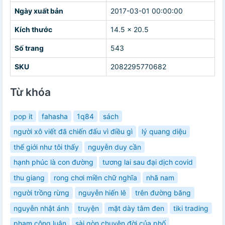
Ngày xuất bản
2017-03-01 00:00:00
Kích thước
14.5 x 20.5
Số trang
543
SKU
2082295770682
Từ khóa
pop it
fahasha
1q84
sách
người xô viết đã chiến đấu vì điều gì
lý quang diệu
thế giới như tôi thấy
nguyễn duy cần
hạnh phúc là con đường
tương lai sau đại dịch covid
thu giang
rong chơi miền chữ nghĩa
nhã nam
người trồng rừng
nguyễn hiến lê
trên đường băng
nguyễn nhật ánh
truyện
mặt dày tâm đen
tiki trading
phạm công luận
sài gòn chuyện đời của phố