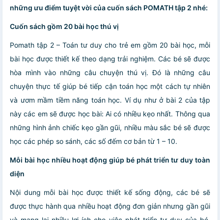
những ưu điểm tuyệt vời của cuốn sách POMATH tập 2 nhé:
Cuốn sách gồm 20 bài học thú vị
Pomath tập 2 – Toán tư duy cho trẻ em gồm 20 bài học, mỗi
bài học được thiết kế theo dạng trải nghiệm. Các bé sẽ được
hòa mình vào những câu chuyện thú vị. Đó là những câu
chuyện thực tế giúp bé tiếp cận toán học một cách tự nhiên
và ươm mầm tiềm năng toán học. Ví dụ như ở bài 2 của tập
này các em sẽ được học bài: Ai có nhiều kẹo nhất. Thông qua
những hình ảnh chiếc kẹo gần gũi, nhiều màu sắc bé sẽ được
học các phép so sánh, các số đếm cơ bản từ 1 – 10.
Mỗi bài học nhiều hoạt động giúp bé phát triển tư duy toàn
diện
Nội dung mỗi bài học được thiết kế sống động, các bé sẽ
được thực hành qua nhiều hoạt động đơn giản nhưng gần gũi
và mang lại nhiều lợi ích cho việc phát triển tư duy của bé.