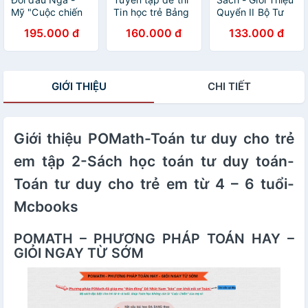
Mỹ "Cuộc chiến
Tin học trẻ Bảng
Quyển II Bộ Tư
tranh lạnh" mới
A, D1. Volume 3
Bản Của Các
195.000 đ
160.000 đ
133.000 đ
Mác - NXB Chính
Trị Quốc Gia
GIỚI THIỆU
CHI TIẾT
Giới thiệu POMath-Toán tư duy cho trẻ
em tập 2-Sách học toán tư duy toán-
Toán tư duy cho trẻ em từ 4 – 6 tuổi-
Mcbooks
POMATH – PHƯƠNG PHÁP TOÁN HAY –
GIỎI NGAY TỪ SỚM