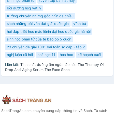
sinh học phân tử
tuyển tập bài hát hay
bồi dưỡng hsg vật lý
trường chuyên những góc nhìn đa chiều
sách những bài văn đạt giải quốc gia
vĩnh bá
hỏi đáp triết học mác lênin đại học quốc gia hà nội
sinh học phân tử của tế bào bộ 5 cuốn
23 chuyên đề giải 1001 bài toán sơ cấp - tập 2
nghị luận xã hội
hoá học 11
hóa học
kế hoạch cưới
Liên kết:
Tinh chất dưỡng ẩm ngừa lão hóa The Therapy Oil-
Drop Anti-Aging Serum The Face Shop
SachTrangAn.com chuyên cung cấp thông tin về Sách. Từ sách