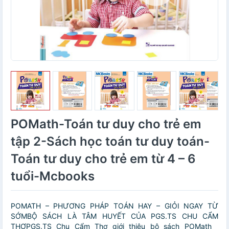
POMath-Toán tư duy cho trẻ em
tập 2-Sách học toán tư duy toán-
Toán tư duy cho trẻ em từ 4 – 6
tuổi-Mcbooks
POMATH – PHƯƠNG PHÁP TOÁN HAY – GIỎI NGAY TỪ
SỚMBỘ SÁCH LÀ TÂM HUYẾT CỦA PGS.TS CHU CẨM
THƠPGS.TS Chu Cẩm Thơ giới thiệu bộ sách POMath