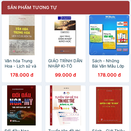
SẢN PHẨM TƯƠNG TỰ
Văn hóa Trung
GIÁO TRÌNH DẪN
Sách - Những
Hoa - Lịch sử và
NHẬP KI-TÔ
Bài Văn Mẫu Lớp
hiện tại
HỌC
8 - Combo 2 Tập
178.000 đ
99.000 đ
178.000 đ
- MCBooks
Đối đầu Nga -
Tuyển tập đề thi
Sách - Giới Thiệu