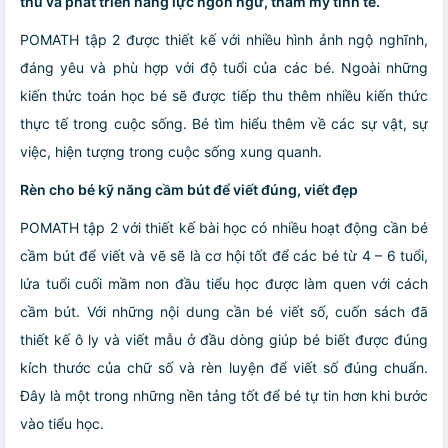
thú và phát triển năng lực ngôn ngữ, thẩm mỹ tinh tế.
POMATH tập 2 được thiết kế với nhiều hình ảnh ngộ nghĩnh,
đáng yêu và phù hợp với độ tuổi của các bé. Ngoài những
kiến thức toán học bé sẽ được tiếp thu thêm nhiều kiến thức
thực tế trong cuộc sống. Bé tìm hiểu thêm về các sự vật, sự
việc, hiện tượng trong cuộc sống xung quanh.
Rèn cho bé kỹ năng cầm bút để viết đúng, viết đẹp
POMATH tập 2 với thiết kế bài học có nhiều hoạt động cần bé
cầm bút để viết và vẽ sẽ là cơ hội tốt để các bé từ 4 – 6 tuổi,
lứa tuổi cuối mầm non đầu tiểu học được làm quen với cách
cầm bút. Với những nội dung cần bé viết số, cuốn sách đã
thiết kế ô ly và viết mẫu ở đầu dòng giúp bé biết được đúng
kích thước của chữ số và rèn luyện để viết số đúng chuẩn.
Đây là một trong những nền tảng tốt để bé tự tin hơn khi bước
vào tiểu học.