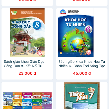
Sách giáo khoa Giáo Dục
Sách giáo khoa Khoa Học Tự
Công Dân 8- Kết Nối Tri
Nhiên 6- Chân Trời Sáng Tạo
Thức Với Cuộc Sống (Kèm
(Kèm Nilon bọc Sách)
23.000 đ
45.000 đ
Nilon bọc Sách)