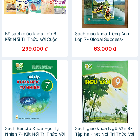
Bộ sách giáo khoa Lớp 6-
Sách giáo khoa Tiếng Anh
Kết Nối Tri Thức Với Cuộc
Lớp 7- Global Success-
Sống (13 quyển- Kèm bìa
Sách Học Sinh (Kèm bìa bao,
299.000 đ
63.000 đ
nilong bao sách, nhãn tên)
nhãn tên)
Sách Bài tập Khoa Học Tự
Sách giáo khoa Ngữ Văn 9-
Nhiên 7- Kết Nối Tri Thức Với
Tập hai- Kết Nối Tri Thức Với
Cuộc Sống (Kèm Nilon bọc
Cuộc Sống (Kèm Nilon bọc