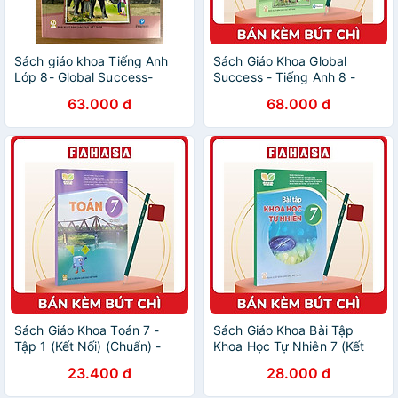
Sách giáo khoa Tiếng Anh
Sách Giáo Khoa Global
Lớp 8- Global Success-
Success - Tiếng Anh 8 -
Sách Học Sinh (Kèm bìa bao,
Sách Bài Tập (2023) - Kèm
63.000 đ
68.000 đ
nhãn tên)
Bút Chì
Sách Giáo Khoa Toán 7 -
Sách Giáo Khoa Bài Tập
Tập 1 (Kết Nối) (Chuẩn) -
Khoa Học Tự Nhiên 7 (Kết
Kèm Bút Chì
Nối) (Chuẩn) - Kèm Bút Chì
23.400 đ
28.000 đ