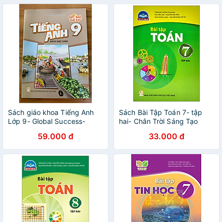
Sách giáo khoa Tiếng Anh
Sách Bài Tập Toán 7- tập
Lớp 9- Global Success-
hai- Chân Trời Sáng Tạo
Sách Học Sinh (Kèm bìa bao,
(Kèm Nilon bọc Sách)
59.000 đ
33.000 đ
nhãn tên)