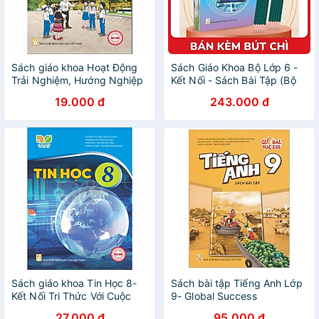
Sách giáo khoa Hoạt Động
Sách Giáo Khoa Bộ Lớp 6 -
Trải Nghiệm, Hướng Nghiệp
Kết Nối - Sách Bài Tập (Bộ
8- Kết Nối Tri Thức Với Cuộc
12 Cuốn) (Không Sử)
19.000 đ
243.000 đ
Sống (Kèm Nilon bọc Sách)
(Chuẩn) - Kèm 10 Bút Chì
Sách giáo khoa Tin Học 8-
Sách bài tập Tiếng Anh Lớp
Kết Nối Tri Thức Với Cuộc
9- Global Success
Sống (Kèm Nilon bọc Sách)
27.000 đ
95.000 đ