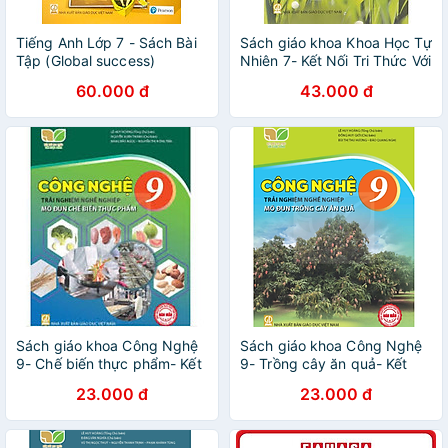
Tiếng Anh Lớp 7 - Sách Bài
Sách giáo khoa Khoa Học Tự
Tập (Global success)
Nhiên 7- Kết Nối Tri Thức Với
Cuộc Sống (Kèm Nilon bọc
60.000 đ
43.000 đ
Sách)
Sách giáo khoa Công Nghệ
Sách giáo khoa Công Nghệ
9- Chế biến thực phẩm- Kết
9- Trồng cây ăn quả- Kết
Nối Tri Thức Với Cuộc Sống
Nối Tri Thức Với Cuộc Sống
23.000 đ
23.000 đ
(Kèm Nilon bọc Sách)
(Kèm Nilon bọc Sách)