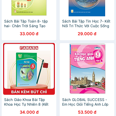
Sách Bài Tập Toán 8- tập
Sách Bài Tập Tin Học 7- Kết
hai- Chân Trời Sáng Tạo
Nối Tri Thức Với Cuộc Sống
(Kèm Nilon bọc Sách)
(Kèm Nilon bọc Sách)
33.000 đ
29.000 đ
Sách Giáo Khoa Bài Tập
Sách GLOBAL SUCCESS -
Khoa Học Tự Nhiên 8 (Kết
Em Học Giỏi Tiếng Anh Lớp
Nối) (Chuẩn) - Kèm Bút Chì
9 Tập 2 (Có đáp án)
34.000 đ
53.500 đ