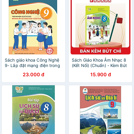
Sách giáo khoa Công Nghệ
Sách Giáo Khoa Âm Nhạc 8
9- Lắp đặt mạng điện trong
(Kết Nối) (Chuẩn) - Kèm Bút
nhà- Kết Nối Tri Thức Với
Chì
23.000 đ
15.900 đ
Cuộc Sống (Kèm Nilon bọc
Sách)