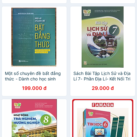
Một số chuyên đề bất đẳng
Sách Bài Tập Lịch Sử và Địa
thức - Dành cho học sinh
Lí 7- Phần Địa Lí- Kết Nối Tri
Trung học cơ sở
Thức Với Cuộc Sống (Kèm
199.000 đ
29.000 đ
nilon bọc sách, nhãn tên)