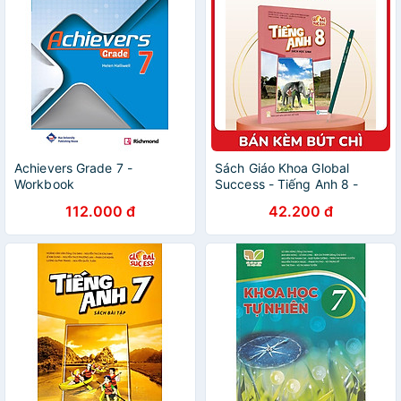
Achievers Grade 7 -
Sách Giáo Khoa Global
Workbook
Success - Tiếng Anh 8 -
Sách Học Sinh (2023) - Kèm
112.000 đ
42.200 đ
Bút Chì