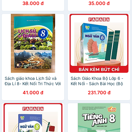
38.000 đ
35.000 đ
Sách)
Sách)
Sách giáo khoa Lịch Sử và
Sách Giáo Khoa Bộ Lớp 6 -
Địa Lí 8- Kết Nối Tri Thức Với
Kết Nối - Sách Bài Học (Bộ
Cuộc Sống (Kèm nilon bọc
12 Cuốn) (Không Sử + Địa)
41.000 đ
231.700 đ
sách, nhãn tên)
(Chuẩn) - Kèm 10 Bút Chì