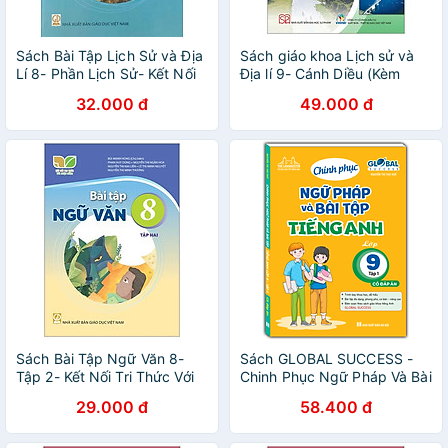
Sách Bài Tập Lịch Sử và Địa
Sách giáo khoa Lịch sử và
Lí 8- Phần Lịch Sử- Kết Nối
Địa lí 9- Cánh Diều (Kèm
Tri Thức Với Cuộc Sống
Nilon bọc Sách)
32.000 đ
49.000 đ
(Kèm nilon bọc sách, nhãn
tên)
Sách Bài Tập Ngữ Văn 8-
Sách GLOBAL SUCCESS -
Tập 2- Kết Nối Tri Thức Với
Chinh Phục Ngữ Pháp Và Bài
Cuộc Sống (Kèm Nilon bọc
Tập Tiếng Anh Lớp 9 Tập 1
29.000 đ
58.400 đ
Sách)
(Có đáp án)