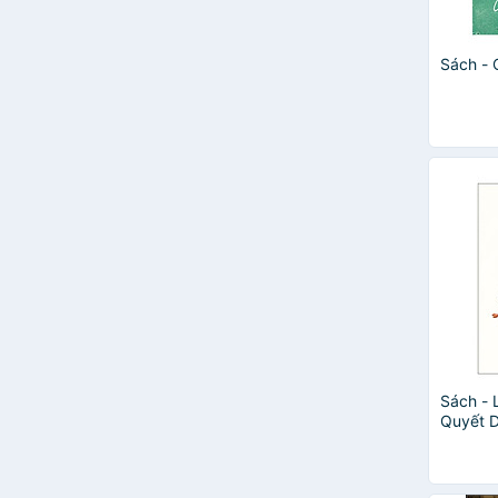
Thiên Kim
Thư Đỗ
Sách - 
Xi Trum
Anh Tuan Le
Arin Murphy-Hiscock
BS. Vũ Trung Hải - DS CKII Bùi
Văn Uy
Charlotte Cho
Chris Idzikowski
Chritopher Shulgan
Đông Đồng
Dr.Paolo Consigli
Giản Chi Nghiên
GS. BS. Nguyễn Song Tuấn Tú
Charles - BS. Nguyễn Song Anh Tú
và Mary Ann Marshall
Sách - 
GS Đái Duy Ban
Quyết 
Hair Portal Dubaljayu
Cho Phụ
Hasumi Kanon
Jane Alexander