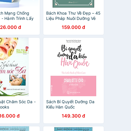
ch Mạng Chống
Bách Khoa Thư Về Đẹp – 45
 - Hành Trình Lấy
Liệu Pháp Nuôi Dưỡng Vẻ
 Tin
Đẹp Toàn Diện
126.000 đ
159.000 đ
ật Chăm Sóc Da -
Sách Bí Quyết Dưỡng Da
books
Kiểu Hàn Quốc
16.000 đ
149.300 đ