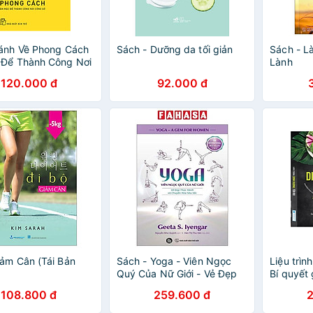
ánh Về Phong Cách
Sách - Dưỡng da tối giản
Sách - L
 Để Thành Công Nơi
Lành
ở
120.000 đ
92.000 đ
iảm Cân (Tái Bản
Sách - Yoga - Viên Ngọc
Liệu trìn
Quý Của Nữ Giới - Vẻ Đẹp
Bí quyết
Thực Hành Và Chuyển Hoá
mạnh, tặ
108.800 đ
259.600 đ
Sâu Sắc
Kiềm