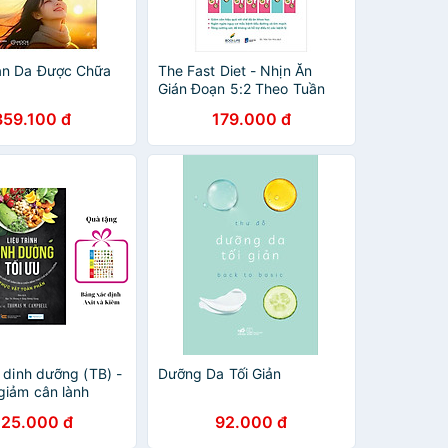
àn Da Được Chữa
The Fast Diet - Nhịn Ăn
Gián Đoạn 5:2 Theo Tuần
359.100 đ
179.000 đ
h dinh dưỡng (TB) -
Dưỡng Da Tối Giản
 giảm cân lành
ng bảng Axit và
225.000 đ
92.000 đ