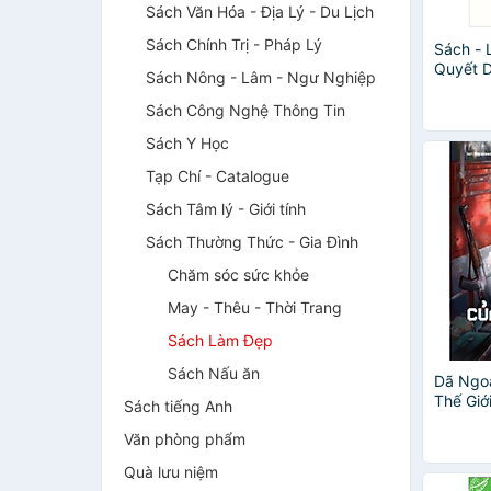
Sách Văn Hóa - Địa Lý - Du Lịch
Sách Chính Trị - Pháp Lý
Sách - 
Quyết 
Sách Nông - Lâm - Ngư Nghiệp
Cho Phụ
Đồng Đ
Sách Công Nghệ Thông Tin
Sách Y Học
Tạp Chí - Catalogue
Sách Tâm lý - Giới tính
Sách Thường Thức - Gia Đình
Chăm sóc sức khỏe
May - Thêu - Thời Trang
Sách Làm Đẹp
Sách Nấu ăn
Dã Ngoạ
Thế Giớ
Sách tiếng Anh
Văn phòng phẩm
Quà lưu niệm