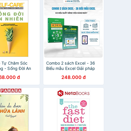
e Tự Chăm Sóc
Combo 2 sách Excel - 36
g - Sống Đời An
Biểu mẫu Excel Giải pháp
toàn diện cho dân văn
68.000 đ
248.000 đ
phòng