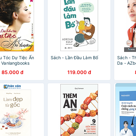
u Tóc Dự Tiệc Ấn
Sách - Lần Đầu Làm Bố
Sách - T
 Vanlangbooks
Da - AZb
85.000 đ
119.000 đ