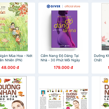
Ngàn Mùa Hoa - Nét
Cẩm Nang Độ Dáng Tại
Dưỡng Kh
ên Nhiên (PN)
Nhà - 30 Phút Mỗi Ngày
Chất
Biến Điểm Yếu Thành Điểm
48.000 đ
179.000 đ
Yêu