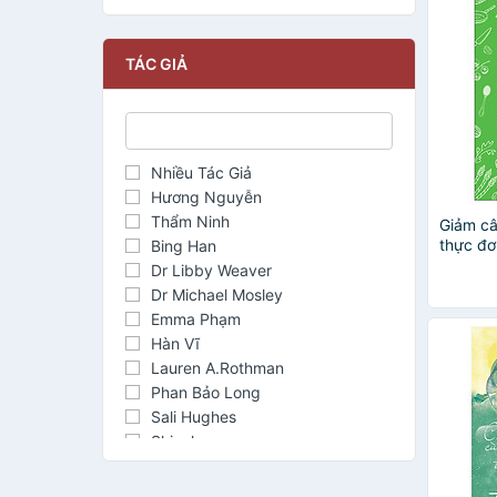
TÁC GIẢ
Nhiều Tác Giả
Hương Nguyễn
Thẩm Ninh
Giảm câ
thực đơ
Bing Han
Dr Libby Weaver
Dr Michael Mosley
Emma Phạm
Hàn Vĩ
Lauren A.Rothman
Phan Bảo Long
Sali Hughes
Shizuku
Si-na Yu
Silvana Siskov