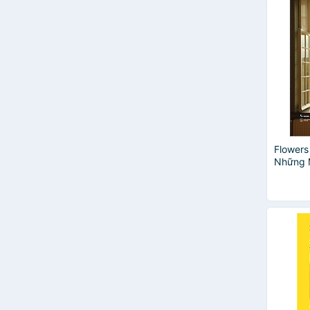
Jason Fung
Kim Seon Jin
Kim Seonjin
Lee Youngsun
Liz Williams
Quý Somsen
Raja - Yoga
Robert J.Davis
Sandy Skotnicki
Shunmyo Masuno
Flowers 
Thomas M. Campbell II
Những 
Ths. Vương Ngọc Học
Qua Ô 
Triệu Dung
Triệu Thị Chơi
Từ Xuân Lãnh
Tường Vân
Unica
Yukiyo Kashiwabara