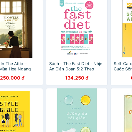
In The Attic –
Sách - The Fast Diet - Nhịn
Self-Car
Mùa Hoa Ngang
Ăn Gián Đoạn 5:2 Theo
Cuộc Sốn
Cửa
Tuần
Nhiên
250.000 đ
134.250 đ