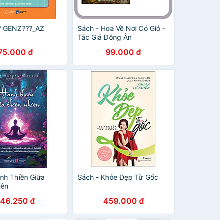
? GENZ???_AZ
Sách - Hoa Về Nơi Có Gió -
Tác Giả Đông Ân
75.000 đ
99.000 đ
nh Thiền Giữa
Sách - Khỏe Đẹp Từ Gốc
iên
146.250 đ
459.000 đ