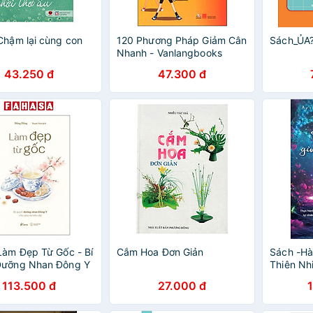
Chậm lại cùng con
120 Phương Pháp Giảm Cân
Sách_ỦA
Nhanh - Vanlangbooks
43.250 đ
47.300 đ
Làm Đẹp Từ Gốc - Bí
Cắm Hoa Đơn Giản
Sách -Hà
Dưỡng Nhan Đông Y
Thiên Nh
 Nữ Hiện Đại
113.500 đ
27.000 đ