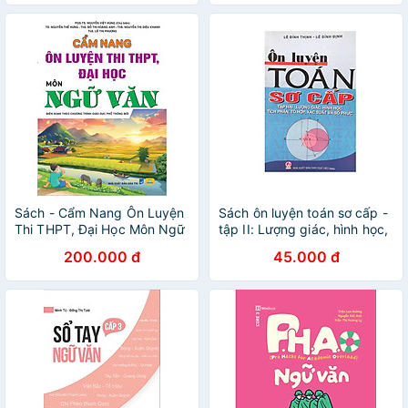
Sách - Cẩm Nang Ôn Luyện
Sách ôn luyện toán sơ cấp -
Thi THPT, Đại Học Môn Ngữ
tập II: Lượng giác, hình học,
Văn - Biên soạn theo chương
tích phân, tổ hợp, xác suất
200.000 đ
45.000 đ
trình GDPT 2018 - ndbooks
và số phức