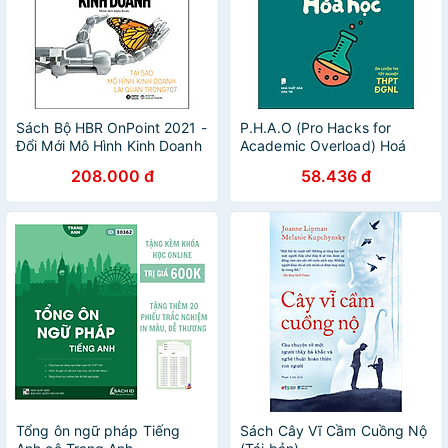
Sách Bộ HBR OnPoint 2021 -
P.H.A.O (Pro Hacks for
Đổi Mới Mô Hình Kinh Doanh
Academic Overload) Hoá
học Ôn luyện thi tốt nghiệp
208.000 đ
58.436 đ
THPT ĐGNL - WinEdu
Tổng ôn ngữ pháp Tiếng
Sách Cây Vĩ Cầm Cuồng Nộ