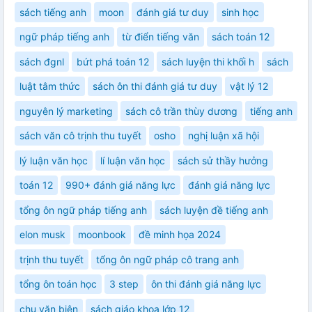
sách tiếng anh
moon
đánh giá tư duy
sinh học
ngữ pháp tiếng anh
từ điển tiếng văn
sách toán 12
sách đgnl
bứt phá toán 12
sách luyện thi khối h
sách
luật tâm thức
sách ôn thi đánh giá tư duy
vật lý 12
nguyên lý marketing
sách cô trần thùy dương
tiếng anh
sách văn cô trịnh thu tuyết
osho
nghị luận xã hội
lý luận văn học
lí luận văn học
sách sử thầy hưởng
toán 12
990+ đánh giá năng lực
đánh giá năng lực
tổng ôn ngữ pháp tiếng anh
sách luyện đề tiếng anh
elon musk
moonbook
đề minh họa 2024
trịnh thu tuyết
tổng ôn ngữ pháp cô trang anh
tổng ôn toán học
3 step
ôn thi đánh giá năng lực
chu văn biên
sách giáo khoa lớp 12