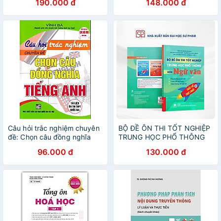
190.000 đ
148.000 đ
thi mới 2025
Câu hỏi trắc nghiệm chuyên
BỘ ĐỀ ÔN THI TỐT NGHIỆP
đề: Chọn câu đồng nghĩa
TRUNG HỌC PHỔ THÔNG
MÔN NGỮ VĂN - Trần Thu
96.000 đ
130.000 đ
Trang- Nhà xuất bản Đại
học Sư phạm