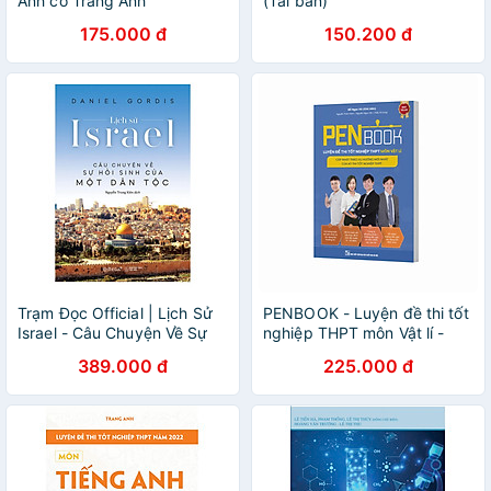
Anh cô Trang Anh
(Tái bản)
175.000 đ
150.200 đ
Trạm Đọc Official | Lịch Sử
PENBOOK - Luyện đề thi tốt
Israel - Câu Chuyện Về Sự
nghiệp THPT môn Vật lí -
Hồi Sinh Của Một Dân Tộc
Cập nhật theo xu hướng mới
389.000 đ
225.000 đ
nhất