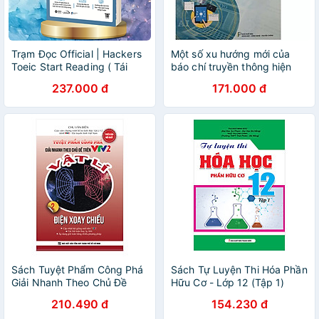
Trạm Đọc Official | Hackers
Một số xu hướng mới của
Toeic Start Reading ( Tái
báo chí truyền thông hiện
bản)
đại
237.000 đ
171.000 đ
Sách Tuyệt Phẩm Công Phá
Sách Tự Luyện Thi Hóa Phần
Giải Nhanh Theo Chủ Đề
Hữu Cơ - Lớp 12 (Tập 1)
Trên VTV2 Vật Lý 2 - Điện
210.490 đ
154.230 đ
Xoay Chiều