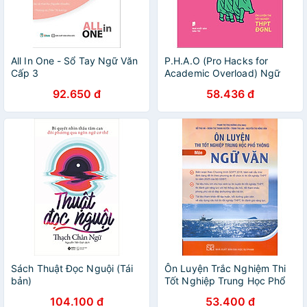
All In One - Sổ Tay Ngữ Văn
P.H.A.O (Pro Hacks for
Cấp 3
Academic Overload) Ngữ
văn Ôn luyện thi tốt nghiệp
92.650 đ
58.436 đ
THPT ĐGNL - WinEdu
Sách Thuật Đọc Nguội (Tái
Ôn Luyện Trắc Nghiệm Thi
bản)
Tốt Nghiệp Trung Học Phổ
Thông Môn Ngữ Văn
104.100 đ
53.400 đ