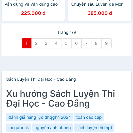
vận dụng và vận dụng cao
Chuyên sâu Luyện đề Môn
môn Lí – Hóa – Sinh
Ngữ văn - Thi Tốt nghiệp
225.000 đ
385.000 đ
THPT Chương trình GDPT
2018 (Cô Trần Thùy Dương)
Trang 1/9
1
2
3
4
5
6
7
8
9
Sách Luyện Thi Đại Học - Cao Đẳng
Xu hướng Sách Luyện Thi
Đại Học - Cao Đẳng
đánh giá năng lực đhqghn 2024
toán cao cấp
megabook
nguyễn anh phong
sách luyện thi thpt