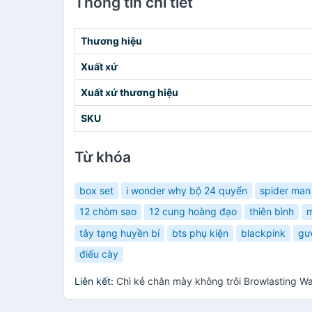
Thông tin chi tiết
Thương hiệu
Xuất xứ
Xuất xứ thương hiệu
SKU
Từ khóa
box set
i wonder why bộ 24 quyển
spider man
12 chòm sao
12 cung hoàng đạo
thiên bình
m
tây tạng huyền bí
bts phụ kiện
blackpink
gư
điếu cày
Liên kết:
Chì kẻ chân mày không trôi Browlasting W