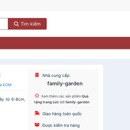
Tìm kiếm
g
Nhà cung cấp:
family-garden
ủa EOM
Xem thêm các sản phẩm
Quà
cây từ 6-8cm,
tặng trang sức
bởi
family-garden
Giao hàng toàn quốc
Được kiểm tra hàng