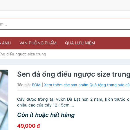
G ANH
VĂN PHÒNG PHẨM
QUÀ LƯU NIỆM
ng điếu ngược size trung
Sen đá ống điếu ngược size trun
Tác giả:
EOM
|
Xem thêm các sản phẩm Quà tặng trang sức c
Cây được trồng tại vườn Đà Lạt hơn 2 năm, kích thước 
chiều cao của cây 12-15cm....
Còn ít hoặc hết hàng
49,000 đ