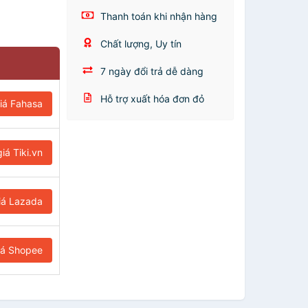
Thanh toán khi nhận hàng
Chất lượng, Uy tín
7 ngày đổi trả dễ dàng
Hỗ trợ xuất hóa đơn đỏ
iá Fahasa
iá Tiki.vn
iá Lazada
iá Shopee