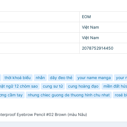
EOM
Việt Nam
Việt Nam
2078752914450
thời khoá biểu
nhẫn
dây đeo thẻ
your name manga
your 
ật ngữ 12 chòm sao
cung sư tử
cung hoàng đạo
miền đất hứ
ơng cầm tay
nhung chiec guong de thuong hinh chu nhat
rosé b
aterproof Eyebrow Pencil #02 Brown (màu Nâu)