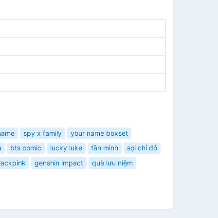
name
spy x family
your name boxset
a
bts comic
lucky luke
tần minh
sợi chỉ đỏ
lackpink
genshin impact
quà lưu niệm