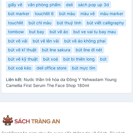
giấy vẽ
văn phòng phẩm
deli
sách pop up 3d
bút marker
touchliit 6
bút màu
màu vẽ
màu marker
touchliit
bút chì màu
bút thuỷ tinh
bút viết calligraphy
tombow
but bay
bút vẽ áo
but ve vai tu bay mau
bút vẽ vải
bút vẽ lên vải
bút vẽ áo không phai
bút vẽ kĩ thuật
bút line sakura
bút line đi nét
bút vẽ kỹ thuật
bút xoá
bút bi thiên long
bút
bút xoá kéo
deli office store
bút mực tím
Liên kết:
Nước thần trẻ hóa da Đông Y Yehwadam Young
Camellia First Serum The Face Shop 180ml