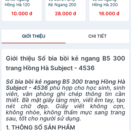
Hồng Hà 120
Kẻ Ngang 200
Hồng Hà 200
trang - Gáy ghim
Trang ĐL 70g/m2
trang - Gáy ghim
10.000 đ
28.000 đ
16.000 đ
- Sao Mai Best
- Hồng Hà 1426
- Sao Mai Best
memories 1687
(Mẫu Màu Giao
memories 1688
định lượng 55-
Ngẫu Nhiên)
định lượng 55-
57gm2 độ sáng
57gm2 độ sáng
GIỚI THIỆU
CHI TIẾT
82-84 ISO (Giao
82-84 ISO (Giao
bìa ngẫu nhiên)
bìa ngẫu nhiên)
Giới thiệu Sổ bìa bồi kẻ ngang B5 300
trang Hồng Hà Subject - 4536
Sổ bìa bồi kẻ ngang B5 300 trang Hồng Hà
Subject - 4536
phù hợp cho học sinh, sinh
viên, văn phòng ghi chép thông tin cần
thiết. Bề mặt giấy láng mịn, viết êm tay, tạo
nét chữ đẹp. Giấy viết không cợn,
không nhòe, không thấm mực sang trang
sau, tốt cho người sử dụng.
1. THÔNG SỐ SẢN PHẨM