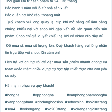
Thời gian lưu trữ sản phẩm từ 24 - 36 tháng
Bảo hành 1 năm với lỗi từ nhà sản xuất
Bảo quản nơi khô ráo, thoáng mát
️ Quý khách vui lòng quay lại clip khi mở hàng để làm bằng
chứng khiếu nại với shop khi gặp vấn đề liên quan đến sản
phẩm. Shop chỉ giải quyết khiếu nại khi có video clip đầy đủ.
️ Để mua sỉ, mua số lượng lớn, Quý khách hàng vui lòng nhắn
tin trực tiếp với shop. Xin cảm ơn!
Liên hệ với chúng tôi để đặt mua sản phẩm nhanh chóng và
tham khảo thêm nhiều dụng cụ học tập thiết thực cho con yêu
tại đây.
Hân hạnh phục vụ quý khách!
#hongha #vpphongha #vanphongphamhongha
#vanphongpham #dodunghocsinh #sohocsinh #so200trang
#soa4 #vokengang #vo200trang #vokengang200trang