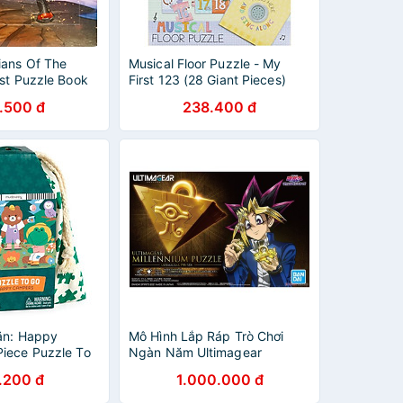
ians Of The
Musical Floor Puzzle - My
st Puzzle Book
First 123 (28 Giant Pieces)
.500 đ
238.400 đ
ăn: Happy
Mô Hình Lắp Ráp Trò Chơi
iece Puzzle To
Ngàn Năm Ultimagear
Millennium Puzzle
.200 đ
1.000.000 đ