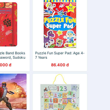
zzle Band Books
Puzzle Fun Super Pad: Age 4-
ssword, Sudoku
7 Years
.000 đ
86.400 đ