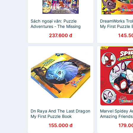
Sách ngoại văn: Puzzle
DreamWorks Trol
Adventures - The Missing
My First Puzzle
Unicorn
237.600 đ
145.5
Dn Raya And The Last Dragon
Marvel Spidey A
My First Puzzle Book
Amazing Friends
Puzzle Book
155.000 đ
179.0