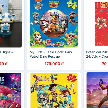
d Jigsaw
My First Puzzle Book: PAW
Botanical Pu
Patrol Dino Rescue
24/Cdu - Cro
00 đ
179.000 đ
79