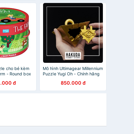
zle cho bé kèm
Mô hình Ultimagear Millennium
arm - Round box
Puzzle Yugi Oh - Chính hãng
Bandai Nhật Bản
.000 đ
850.000 đ