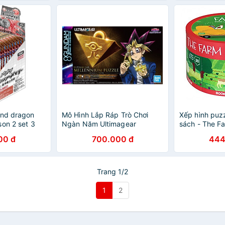
and dragon
Mô Hình Lắp Ráp Trò Chơi
Xếp hình puz
son 2 set 3
Ngàn Năm Ultimagear
sách - The F
Millennium Puzzle
00 đ
700.000 đ
444
Trang 1/2
1
2