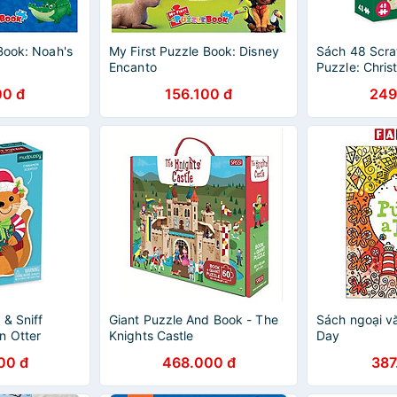
Book: Noah's
My First Puzzle Book: Disney
Sách 48 Scrat
Encanto
Puzzle: Chris
00 đ
156.100 đ
249
& Sniff
Giant Puzzle And Book - The
Sách ngoại vă
n Otter
Knights Castle
Day
00 đ
468.000 đ
387