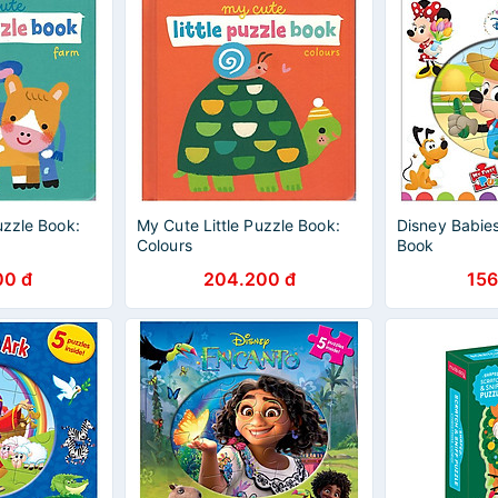
uzzle Book:
My Cute Little Puzzle Book:
Disney Babies
Colours
Book
00 đ
204.200 đ
156