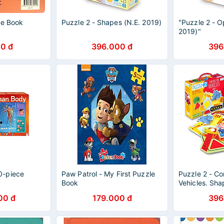
le Book
Puzzle 2 - Shapes (N.E. 2019)
"Puzzle 2 - O
2019)"
0 đ
396.000 đ
396
0-piece
Paw Patrol - My First Puzzle
Puzzle 2 - Co
Book
Vehicles. Sha
00 đ
179.000 đ
396