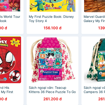
ls World Tour
My First Puzzle Book: Disney
Marvel Guard
 Book
Toy Story 4
Galaxy My Fir
00 đ
156.100 đ
139
nd His
Sách ngoại văn: Teacup
Sách ngoại v
 My First
Kittens 36 Piece Puzzle To Go
Campers 36 P
Go
00 đ
261.200 đ
261