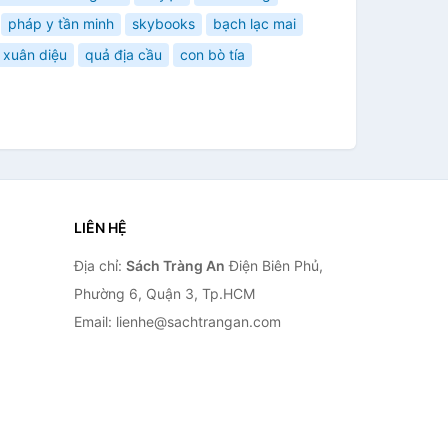
pháp y tần minh
skybooks
bạch lạc mai
xuân diệu
quả địa cầu
con bò tía
LIÊN HỆ
Địa chỉ:
Sách Tràng An
Điện Biên Phủ,
Phường 6, Quận 3, Tp.HCM
Email: lienhe@sachtrangan.com