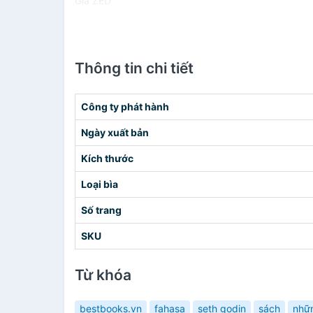
Giá ZED
Thông tin chi tiết
Công ty phát hành
Ngày xuất bản
Kích thước
Loại bìa
Số trang
SKU
Từ khóa
bestbooks.vn
fahasa
seth godin
sách
nhữn