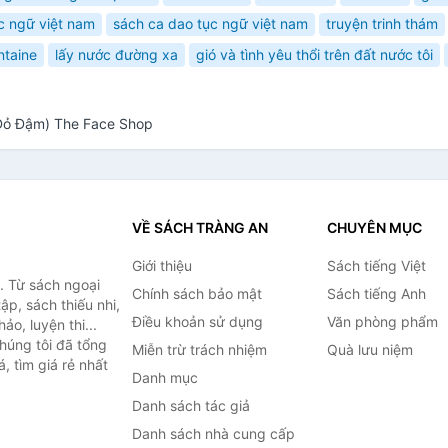
c ngữ việt nam
sách ca dao tục ngữ việt nam
truyện trinh thám
ntaine
lấy nước đường xa
gió và tình yêu thổi trên đất nước tôi
 Đỏ Đậm) The Face Shop
VỀ SÁCH TRÀNG AN
CHUYÊN MỤC
Giới thiệu
Sách tiếng Việt
. Từ sách ngoại
Chính sách bảo mật
Sách tiếng Anh
ập, sách thiếu nhi,
Điều khoản sử dụng
Văn phòng phẩm
o, luyện thi...
húng tôi đã tổng
Miễn trừ trách nhiệm
Quà lưu niệm
, tìm giá rẻ nhất
Danh mục
Danh sách tác giả
Danh sách nhà cung cấp