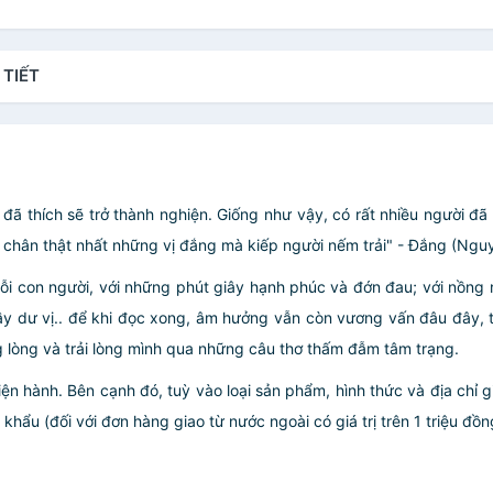
 TIẾT
đã thích sẽ trở thành nghiện. Giống như vậy, có rất nhiều người đã v
 chân thật nhất những vị đắng mà kiếp người nếm trải" - Đắng (Ngu
 mỗi con người, với những phút giây hạnh phúc và đớn đau; với nồ
ầy dư vị.. để khi đọc xong, âm hưởng vẫn còn vương vấn đâu đây, t
g lòng và trải lòng mình qua những câu thơ thấm đẫm tâm trạng.
iện hành. Bên cạnh đó, tuỳ vào loại sản phẩm, hình thức và địa chỉ 
ẩu (đối với đơn hàng giao từ nước ngoài có giá trị trên 1 triệu đồng)