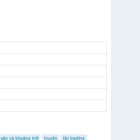
 sân và khoảng trời
truyện
tiki trading