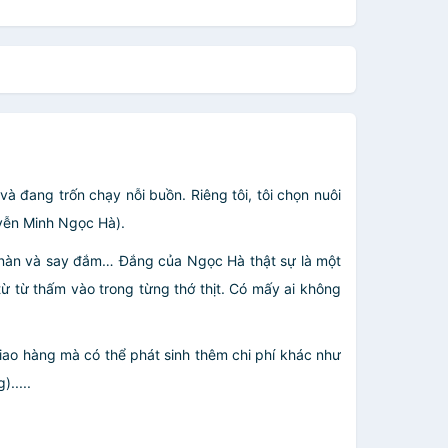
à đang trốn chạy nỗi buồn. Riêng tôi, tôi chọn nuôi
yễn Minh Ngọc Hà).
ng nàn và say đắm… Đắng của Ngọc Hà thật sự là một
ừ từ thấm vào trong từng thớ thịt. Có mấy ai không
giao hàng mà có thể phát sinh thêm chi phí khác như
.....