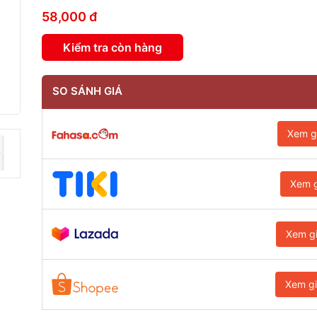
58,000 đ
Kiểm tra còn hàng
SO SÁNH GIÁ
Xem g
Xem g
Xem g
Xem g