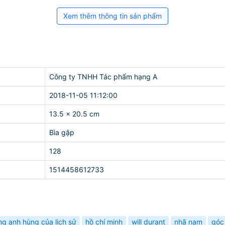
Xem thêm thông tin sản phẩm
Công ty TNHH Tác phẩm hạng A
2018-11-05 11:12:00
13.5 x 20.5 cm
Bìa gập
128
1514458612733
g anh hùng của lịch sử
hồ chí minh
will durant
nhã nam
góc