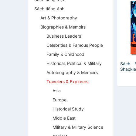
Sách tiếng Anh
Art & Photography
Biographies & Memoirs
Business Leaders
Celebrities & Famous People
Family & Childhood
Historical, Political & Military
Sách - 
Shackle
Autobiography & Memoirs
Voyage 
Adventu
Travelers & Explorers
Ngoại 
Asia
Europe
Historical Study
Middle East
Military & Military Science