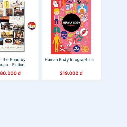
n the Road by
Human Body Infographics
uac - Fiction
ook in English UK
80.000 đ
219.000 đ
goại Văn nhập