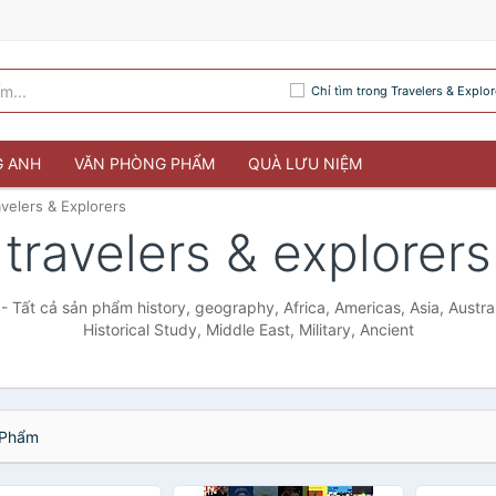
Chỉ tìm trong Travelers & Explor
G ANH
VĂN PHÒNG PHẨM
QUÀ LƯU NIỆM
avelers & Explorers
travelers & explorers
 - Tất cả sản phẩm history, geography, Africa, Americas, Asia, Austra
Historical Study, Middle East, Military, Ancient
Phẩm