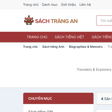
Trang chủ
Danh mục
Giới thiệu
Liên hệ
TRANG CHỦ
SÁCH TIẾNG VIỆT
SÁCH TIẾN
Tr
Trang chủ
Sách tiếng Anh
Biographies & Memoirs
Travelers & Explorers
CHUYÊN MỤC
4
Sản 
Sách tiếng Việt