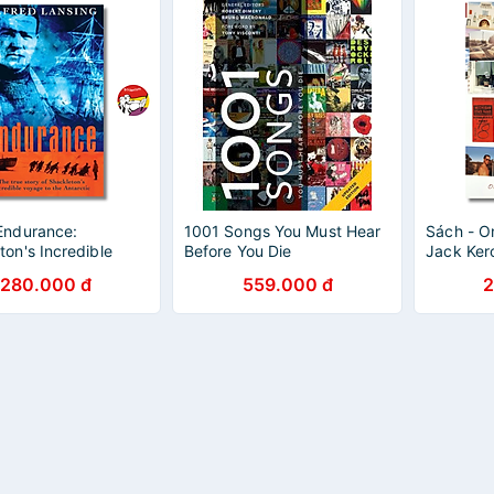
Endurance:
1001 Songs You Must Hear
Sách - O
ton's Incredible
Before You Die
Jack Kero
by Alfred Lansing |
General b
280.000 đ
559.000 đ
2
re/ Biography/
- Sách N
văn
khẩu