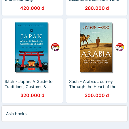
Contemporary Japanese
Renewal: The Story of an
420.000 đ
280.000 đ
Culture | Nonfiction/ Văn hóa
Indomitable City
Nhật Bản
Sách - Japan: A Guide to
Sách - Arabia: Journey
Traditions, Customs &
Through the Heart of the
Etiquette | Ngoại văn / Văn
Middle East by Levison
320.000 đ
300.000 đ
hóa Truyền thống Nhật Bản
Wood | Ngoại văn Nhập
khẩu
Asia books