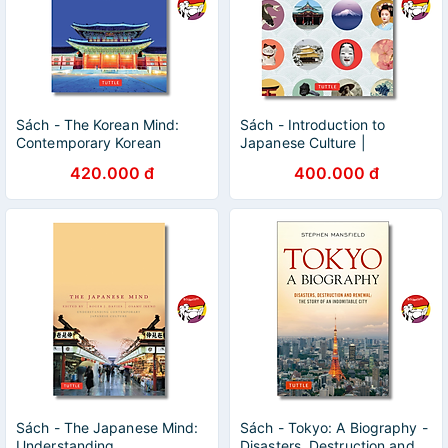
Sách - The Korean Mind:
Sách - Introduction to
Contemporary Korean
Japanese Culture |
Culture | Ngoại văn Nhập
Nonfiction / Văn hóa Nhật
420.000 đ
400.000 đ
khẩu / Văn hóa Hàn Quốc
Bản / Ngoại văn Nhập khẩu
Sách - The Japanese Mind:
Sách - Tokyo: A Biography -
Understanding
Disasters, Destruction and