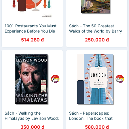
1001 Restaurants You Must
Sách - The 50 Greatest
Experience Before You Die
Walks of the World by Barry
Stone - Travel /Nonfiction/
514.280 đ
250.000 đ
Adventure
Sách - Walking the
Sách - Paperscapes:
Himalayas by Levison Wood:
London: The book that
An Adventure of Survival
transforms into a cityscape
350.000 đ
580.000 đ
and Endurance
by Sandra Lawrence