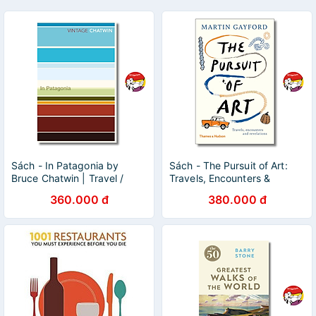
Sách - In Patagonia by
Sách - The Pursuit of Art:
Bruce Chatwin | Travel /
Travels, Encounters &
Adventure / Classics / Ngoại
Revelations by Martin
360.000 đ
380.000 đ
văn Nhập khẩu UK
Gayford | Ngoại văn Bìa
cứng