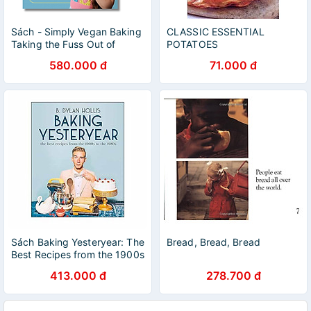
Sách - Simply Vegan Baking
CLASSIC ESSENTIAL
Taking the Fuss Out of
POTATOES
Vegan Cakes, Cookies,
580.000 đ
71.000 đ
Breads, and Desserts by
Freya Cox
Sách Baking Yesteryear: The
Bread, Bread, Bread
Best Recipes from the 1900s
to the 1980s
413.000 đ
278.700 đ