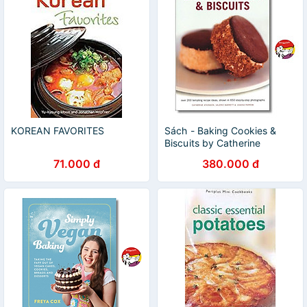
KOREAN FAVORITES
Sách - Baking Cookies &
Biscuits by Catherine
Atkinson - Dạy nấu ăn tiếng
71.000 đ
380.000 đ
Anh/Cookbook in English