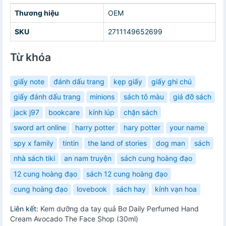
Thương hiệu
OEM
SKU
2711149652699
Từ khóa
giấy note
đánh dấu trang
kẹp giấy
giấy ghi chú
giấy đánh dấu trang
minions
sách tô màu
giá đỡ sách
jack j97
bookcare
kính lúp
chặn sách
sword art online
harry potter
hary potter
your name
spy x family
tintin
the land of stories
dog man
sách
nhà sách tiki
an nam truyện
sách cung hoàng đạo
12 cung hoàng đạo
sách 12 cung hoàng đạo
cung hoàng đạo
lovebook
sách hay
kính vạn hoa
Liên kết:
Kem dưỡng da tay quả Bơ Daily Perfumed Hand
Cream Avocado The Face Shop (30ml)