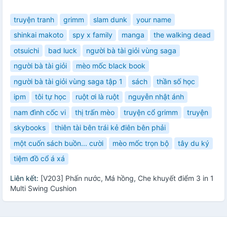
truyện tranh
grimm
slam dunk
your name
shinkai makoto
spy x family
manga
the walking dead
otsuichi
bad luck
người bà tài giỏi vùng saga
người bà tài giỏi
mèo mốc black book
người bà tài giỏi vùng saga tập 1
sách
thần số học
ipm
tôi tự học
ruột ơi là ruột
nguyễn nhật ánh
nam đình cốc vi
thị trấn mèo
truyện cổ grimm
truyện
skybooks
thiên tài bên trái kẻ điên bên phải
một cuốn sách buồn... cười
mèo mốc trọn bộ
tây du ký
tiệm đồ cổ á xá
Liên kết:
[V203] Phấn nước, Má hồng, Che khuyết điểm 3 in 1
Multi Swing Cushion