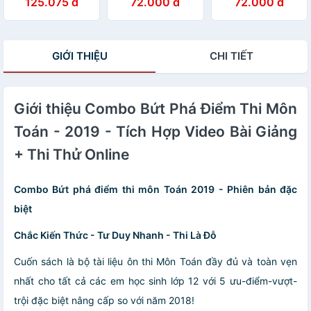
125.075 đ
72.000 đ
72.000 đ
10 (bìa mềm)
tư duy và giải
tư duy và giải
quyết vấn đề
quyết vấn đề
Tiếng anh
Tiếng anh
Moonbook
Moonbook
GIỚI THIỆU
CHI TIẾT
Giới thiệu Combo Bứt Phá Điểm Thi Môn
Toán - 2019 - Tích Hợp Video Bài Giảng
+ Thi Thử Online
Combo Bứt phá điểm thi môn Toán 2019 - Phiên bản đặc
biệt
Chắc Kiến Thức - Tư Duy Nhanh - Thi Là Đỗ
Cuốn sách là bộ tài liệu ôn thi Môn Toán đầy đủ và toàn vẹn
nhất cho tất cả các em học sinh lớp 12 với 5 ưu-điểm-vượt-
trội đặc biệt nâng cấp so với năm 2018!