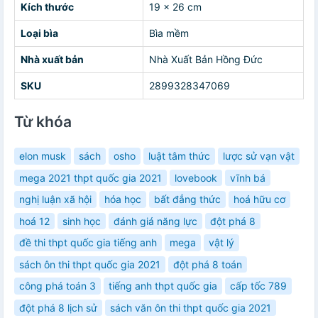
Kích thước
19 x 26 cm
Loại bìa
Bìa mềm
Nhà xuất bản
Nhà Xuất Bản Hồng Đức
SKU
2899328347069
Từ khóa
elon musk
sách
osho
luật tâm thức
lược sử vạn vật
mega 2021 thpt quốc gia 2021
lovebook
vĩnh bá
nghị luận xã hội
hóa học
bất đẳng thức
hoá hữu cơ
hoá 12
sinh học
đánh giá năng lực
đột phá 8
đề thi thpt quốc gia tiếng anh
mega
vật lý
sách ôn thi thpt quốc gia 2021
đột phá 8 toán
công phá toán 3
tiếng anh thpt quốc gia
cấp tốc 789
đột phá 8 lịch sử
sách văn ôn thi thpt quốc gia 2021