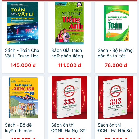
Sách - Toán Cho
Sách Giải thích
Sách - Bộ Hướng
Vật Lí Trung Học
ngữ pháp tiếng
dẫn ôn thi tốt
Phổ Thông
anh ( diễn giải chi
nghiệp Trung học
145.000 đ
111.000 đ
78.000 đ
Chuyên (Theo
tiết từ căn bản
phổ thông - Môn
Chương Trình
đến nâng cao)
Toán (Biên soạn
GDPT Mới)
theo Chương
trình GDPT 2018)
Sách - Bộ đề
Sách ôn thi
Sách ôn thi
luyện thi môn
ĐGNL Hà Nội Sổ
ĐGNL Hà Nội Sổ
tiếng anh vào lớp
tay 333 câu hỏi
tay 333 câu hỏi