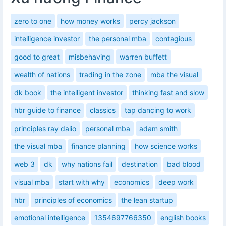
zero to one
how money works
percy jackson
intelligence investor
the personal mba
contagious
good to great
misbehaving
warren buffett
wealth of nations
trading in the zone
mba the visual
dk book
the intelligent investor
thinking fast and slow
hbr guide to finance
classics
tap dancing to work
principles ray dalio
personal mba
adam smith
the visual mba
finance planning
how science works
web 3
dk
why nations fail
destination
bad blood
visual mba
start with why
economics
deep work
hbr
principles of economics
the lean startup
emotional intelligence
1354697766350
english books