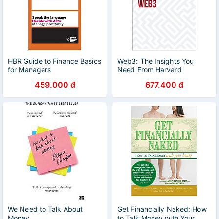
HBR Guide to Finance Basics
Web3: The Insights You
for Managers
Need From Harvard
Business Review
459.000 đ
677.400 đ
We Need to Talk About
Get Financially Naked: How
Money
to Talk Money with Your