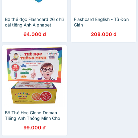
Bộ thẻ đọc Flashcard 26 chữ
Flashcard English - Từ Đơn
cái tiếng Anh Alphabet
Giản
(14x10cm)
64.000 đ
208.000 đ
Bộ Thẻ Học Glenn Doman
Tiếng Anh Thông Minh Cho
Bé 16 chủ đề - 416 thẻ Song
99.000 đ
ngữ (Loại Mới Nhất)