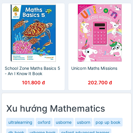
School Zone Maths Basics 5
Unicorn Maths Missions
- An I Know It Book
101.800 đ
202.700 đ
Xu hướng Mathematics
ultralearning
oxford
usborne
usborn
pop up book
dk book
urborne book
oxford advanced learner