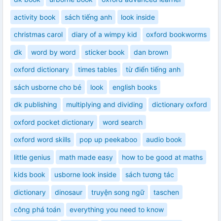
activity book
sách tiếng anh
look inside
christmas carol
diary of a wimpy kid
oxford bookworms
dk
word by word
sticker book
dan brown
oxford dictionary
times tables
từ điển tiếng anh
sách usborne cho bé
look
english books
dk publishing
multiplying and dividing
dictionary oxford
oxford pocket dictionary
word search
oxford word skills
pop up peekaboo
audio book
little genius
math made easy
how to be good at maths
kids book
usborne look inside
sách tương tác
dictionary
dinosaur
truyện song ngữ
taschen
công phá toán
everything you need to know