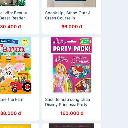
ại văn: Beauty
Speak Up, Stand Out: A
Beast Reader -
Crash Course in
ourself - Level 2
Competitive Debating
30.400 đ
66.000 đ
ng Reader
lore the Farm
Sách tô màu công chúa
Disney Princess: Party
Pack!
288.000 đ
160.000 đ