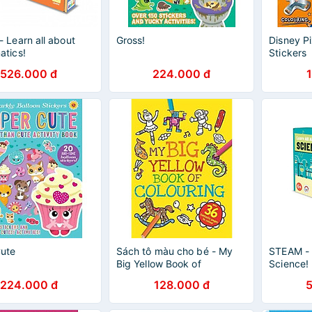
 Learn all about
Gross!
Disney P
tics!
Stickers
526.000 đ
224.000 đ
ute
Sách tô màu cho bé - My
STEAM - 
Big Yellow Book of
Science!
Colouring
224.000 đ
128.000 đ