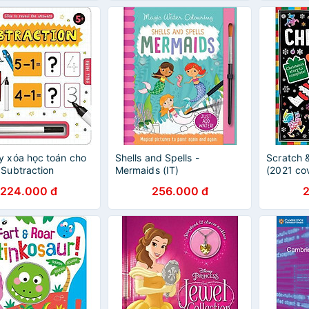
y xóa học toán cho
Shells and Spells -
Scratch 
 Subtraction
Mermaids (IT)
(2021 co
224.000 đ
256.000 đ