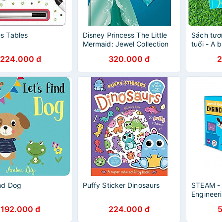
s Tables
Disney Princess The Little
Sách tươ
Mermaid: Jewel Collection
tuổi - A b
Lion
224.000 đ
320.000 đ
2
ind Dog
Puffy Sticker Dinosaurs
STEAM - 
Engineeri
192.000 đ
224.000 đ