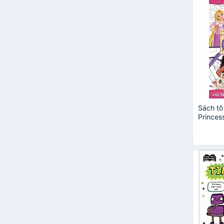
Hannah Wood
Heather Amery
Honore De balzac
James Maclaine
Jane Bingham
Jenn Herman
Jesse Stay
Joseph Jacobs
Lara Bryan
Sách tô
Lê Bình Minh
Princes
Louie Stowell
Mairi Mackinnon - Sam Taplin
Many Authors
NORTH PARADE PUBLISHING
Paul Tiffany
Peter Kent
R. Gee
Russell Punter
Sam Smith
Seoyoung Kim