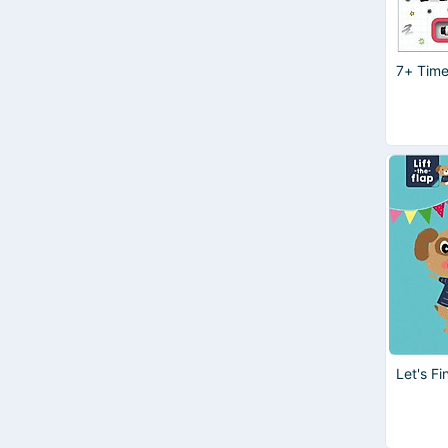
Stewart Ross
The Brothers Grimm
The Grimm Brothers
7+ Time
Tiana Laurence
Let's F