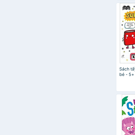
Sách tẩ
bé - 5+