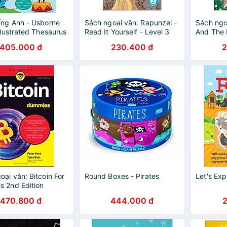
ếng Anh - Usborne
Sách ngoại văn: Rapunzel -
Sách ngo
Illustrated Thesaurus
Read It Yourself - Level 3
And The 
Confident Reader
Read It Y
405.000 đ
230.400 đ
2
Developi
oại văn: Bitcoin For
Round Boxes - Pirates
Let's Exp
 2nd Edition
470.800 đ
444.000 đ