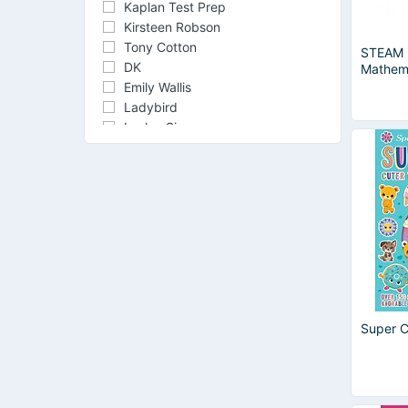
Kaplan Test Prep
Kirsteen Robson
Tony Cotton
STEAM -
DK
Mathema
Emily Wallis
Ladybird
Lesley Sims
Robert Louis Stevenson
Rosie Hore
Thomas Flintham
Aesop
Alice Hansen
Antoine De Saint-Exupéry
Cambridge
Christian Stang
Daniele Bourdais
Diane Pinkley
Super C
e-future
Eric Butow
Felicity Brooks
George Bernard Shaw