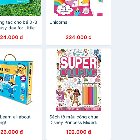
ng tác cho bé 0-3
Unicorns
usy day for Little
24.000 đ
224.000 đ
Learn all about
Sách tô màu công chúa
ng!
Disney Princess Mixed:
Super Colouring
526.000 đ
192.000 đ