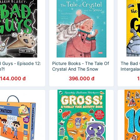
 Guys - Episode 12:
Picture Books - The Tale Of
The Bad 
e?!
Crystal And The Snow
Intergala
144.000 đ
396.000 đ