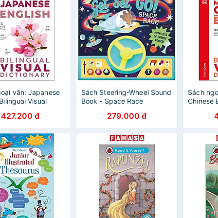
oại văn: Japanese
Sách Steering-Wheel Sound
Sách ngo
Bilingual Visual
Book - Space Race
Chinese E
ary
Visual Di
427.200 đ
279.000 đ