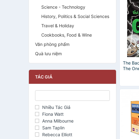
Science - Technology
History, Politics & Social Sciences
Travel & Holiday
Cookbooks, Food & Wine
Văn phòng phẩm
Quà lưu niệm
The Bad
The On
TÁC GIẢ
Nhiều Tác Giả
Fiona Watt
Anna Milbourne
Sam Taplin
Rebecca Elliott