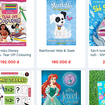
 màu Disney
Rainforest Hide & Seek
Sách tươ
s: Tear Off Colouring
tuổi - Sh
192.000 đ
160.000 đ
2